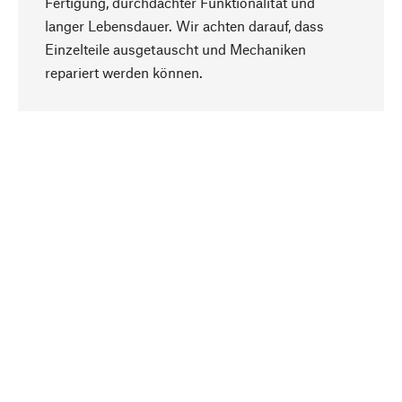
Fertigung, durchdachter Funktionalität und
langer Lebensdauer. Wir achten darauf, dass
Einzelteile ausgetauscht und Mechaniken
Nach oben
repariert werden können.
Bewusst
Nachhaltigkeit steht im Fokus unserer
Produktauswahl. Wir setzen auf natürliche
Inhaltsstoffe und Materialien, die gepflegt werden
können, sowie auf eine ressourcenschonende
und sozialverträgliche Produktion.