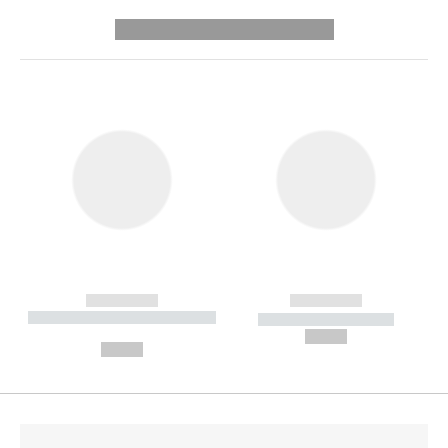
---------- --------------
------------
------------
----------- ----------- --------
----------- -----------
---
--,-- €
--,-- €