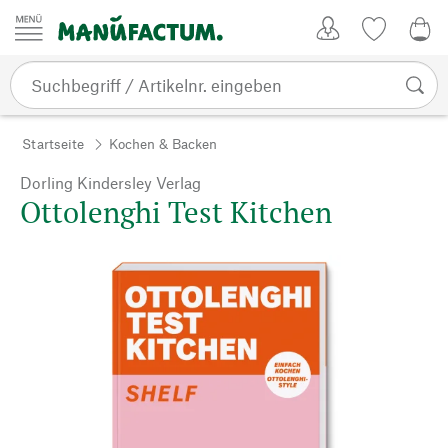
Zum Inhalt springen
Kundenkonto
Merkliste
0,0
Startseite
Kochen & Backen
Dorling Kindersley Verlag
Ottolenghi Test Kitchen