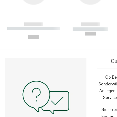
------------
------------
----------- ----------- ----------
----------- -----------
-
--,-- €
--,-- €
Cu
Ob Ber
Sonderwün
Anliegen
Service
Sie erre
Freitag