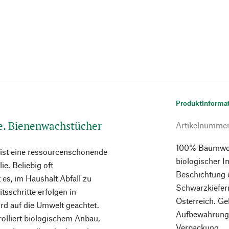
Produktinforma
ie. Bienenwachstücher
Artikelnumme
100% Baumwoll
ist eine ressourcenschonende
biologischer Im
ie. Beliebig oft
Beschichtung 
 es, im Haushalt Abfall zu
Schwarzkiefer
tsschritte erfolgen in
Österreich. G
rd auf die Umwelt geachtet.
Aufbewahrungs
lliert biologischem Anbau,
Verpackung.