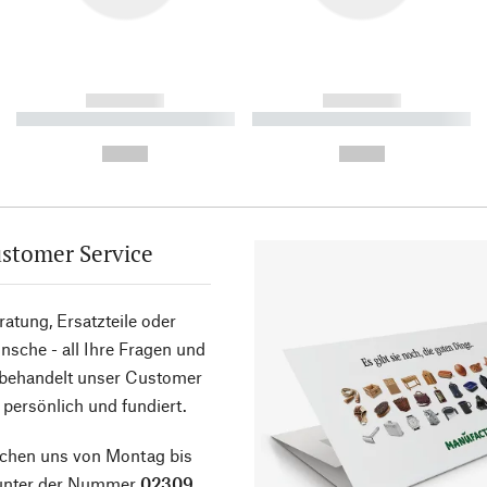
------------
------------
----------- ----------- ----------
----------- ----------- ----------
-
-
--,-- €
--,-- €
stomer Service
atung, Ersatzteile oder
sche - all Ihre Fragen und
 behandelt unser Customer
 persönlich und fundiert.
ichen uns von Montag bis
 unter der Nummer
02309