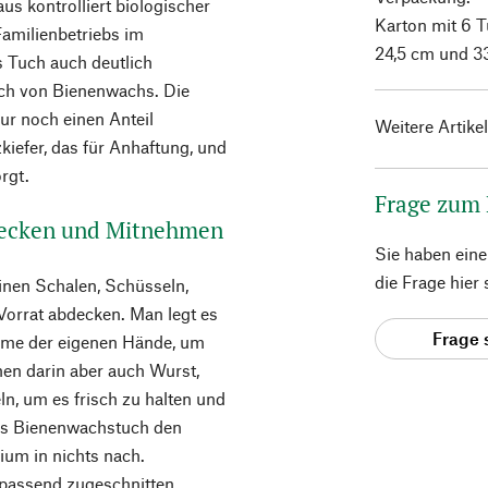
s kontrolliert biologischer
Karton mit 6 T
amilienbetriebs im
24,5 cm und 3
 Tuch auch deutlich
h von Bienenwachs. Die
ur noch einen Anteil
Weitere Artike
iefer, das für Anhaftung, und
rgt.
Frage zum
bdecken und Mitnehmen
Sie haben ein
die Frage hier
nen Schalen, Schüsseln,
Vorrat abdecken. Man legt es
Frage 
ärme der eigenen Hände, um
en darin aber auch Wurst,
n, um es frisch zu halten und
das Bienenwachstuch den
ium in nichts nach.
passend zugeschnitten