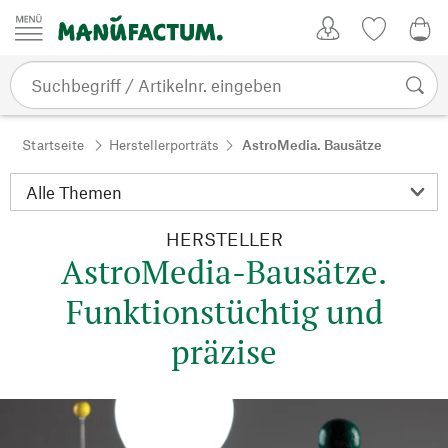
Zum Inhalt springen
Kundenkonto
Merkliste
0,0
Startseite
Herstellerporträts
AstroMedia. Bausätze
HERSTELLER
AstroMedia-Bausätze.
Funktionstüchtig und
präzise