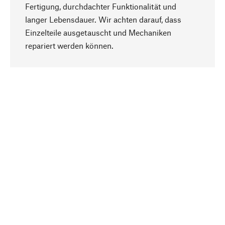
Fertigung, durchdachter Funktionalität und
langer Lebensdauer. Wir achten darauf, dass
Einzelteile ausgetauscht und Mechaniken
Nach oben
repariert werden können.
Bewusst
Nachhaltigkeit steht im Fokus unserer
Produktauswahl. Wir setzen auf natürliche
Inhaltsstoffe und Materialien, die gepflegt werden
können, sowie auf eine ressourcenschonende
und sozialverträgliche Produktion.