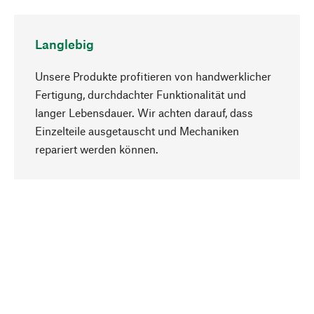
Langlebig
Unsere Produkte profitieren von handwerklicher
Fertigung, durchdachter Funktionalität und
langer Lebensdauer. Wir achten darauf, dass
Einzelteile ausgetauscht und Mechaniken
Nach oben
repariert werden können.
Bewusst
Nachhaltigkeit steht im Fokus unserer
Produktauswahl. Wir setzen auf natürliche
Inhaltsstoffe und Materialien, die gepflegt werden
können, sowie auf eine ressourcenschonende