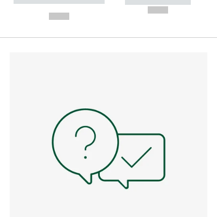
----------- ----------- --------
----------- -----------
---
--,-- €
--,-- €