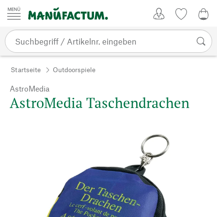
Zum Inhalt springen
Kundenkonto
Merkliste
0,0
Startseite
Outdoorspiele
AstroMedia
AstroMedia Taschendrachen