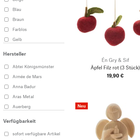
Blau
Braun
Farblos
Gelb
Gold
Hersteller
Grau
Én Gry & Sif
Abtei Königsmünster
Äpfel Filz rot
(3 Stück)
Grün
19,90 €
Aimée de Mars
Kupferfarben
Anna Badur
Mehrfarbig
Aras Metal
Orange
Neu
Auerberg
Pink
aveva design
Rosa
Verfügbarkeit
Bergs Potter
Rose
sofort verfügbare Artikel
Beske-Manufaktur
Rot