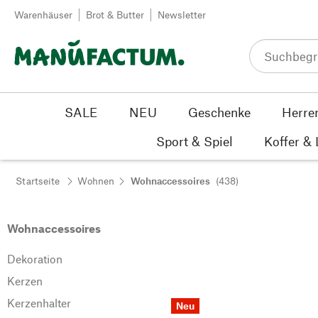
Zum Inhalt springen
Warenhäuser
Brot & Butter
Newsletter
SALE
NEU
Geschenke
Herre
Sport & Spiel
Koffer &
Startseite
Wohnen
Wohnaccessoires
(438)
Wohnaccessoires
Dekoration
Kerzen
Kerzenhalter
Neu