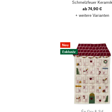
Schmelzfeuer Kerami
K&M Classics
ab 74,90 €
Kartuzija Pleterje
+ weitere Varianten
Keinachtsbaum
Kerzen-Manufaktur
Kerzenfarm Hahn
Kerzenmanufaktur,
Neu
Imkerei & Gänserei
Exklusiv
Stephan Becker
Kinto
Klar Seifen
Korbo
Krebs Glas Lauscha
Krinner
Kähler Design
Én Gry & Sif
Köhler Kunsthandwerk