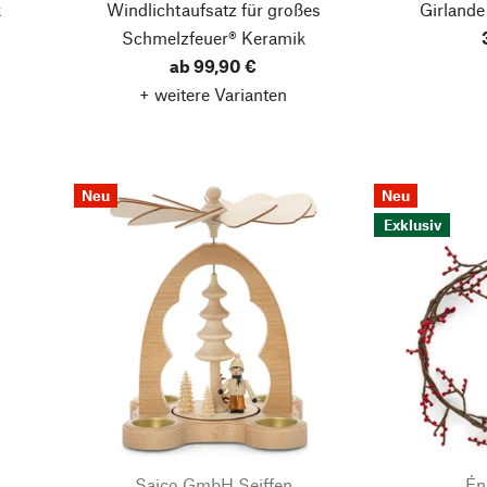
k
Windlichtaufsatz für großes
Girlande
Schmelzfeuer® Keramik
ab 99,90 €
+ weitere Varianten
Neu
Neu
Exklusiv
Saico GmbH Seiffen
Én