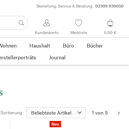
Bestellung, Service & Beratung
02309 939050
Kundenkonto
Merkliste
0,00 €
Wohnen
Haushalt
Büro
Bücher
rstellerporträts
Journal
s
1 von 5
Sortierung
wei
Neu