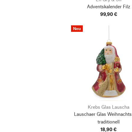
Adventskalender Filz
La Rochère
99,90 €
Lapuan Kankurit
Le Klint
Neu
Lebensgemeinschaft
Bingenheim
Lebensgemeinschaft
Höhenberg e.V.
Liljeholmens
Stearinfabriks
Looops
Lovi
LSA International
Krebs Glas Lauscha
Lübech Living
Lauschaer Glas Weihnacht
traditionell
M.P.A. - Manufacture des
Production
18,90 €