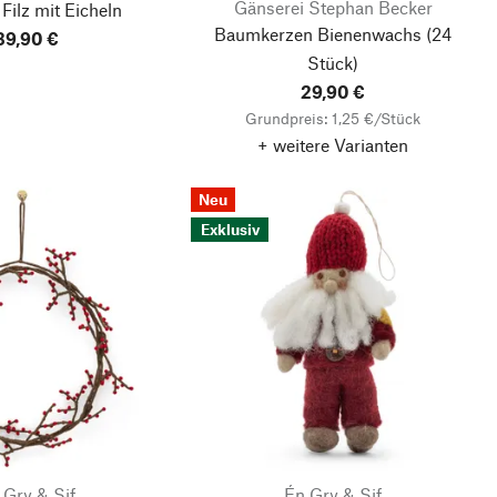
Gänserei Stephan Becker
 Filz mit Eicheln
Baumkerzen Bienenwachs
(24
39,90 €
Stück)
29,90 €
Grundpreis: 1,25 €/Stück
+ weitere Varianten
Neu
Exklusiv
 Gry & Sif
Én Gry & Sif