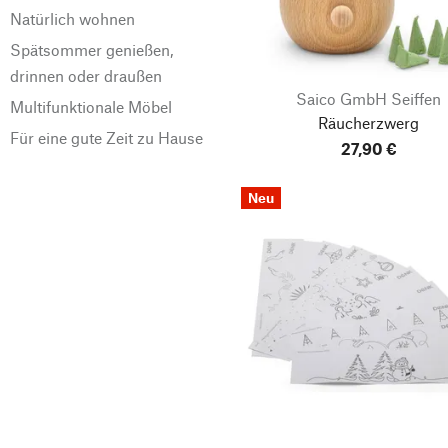
Natürlich wohnen
Detoa Albrechtice
Spätsommer genießen,
Deutscher
drinnen oder draußen
Caritasverband
Saico GmbH Seiffen
Multifunktionale Möbel
Diederich/Moustakidis
Räucherzwerg
Für eine gute Zeit zu Hause
Drechslerei Lettmeyer
27,90 €
DWM Deutsche
Weihnachtssterne
Neu
Manufaktur
Erzgebirgische
Volkskunst Richard
Glässer
Farbglashütte Lauscha
Fensterstern
Form & Refine
Fridolfinger Metallwaren