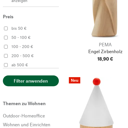
anzeigen
Biokema
Schwarz
Braun
Preis
Silber
BREKA
Violett
bis 50 €
Byggfabriken
Weiß
50 - 100 €
Bülow´s Best
PEMA
100 - 200 €
Kerzenmanufaktur
Engel Zirbenholz
200 - 500 €
Caritas Wendelstein
18,90 €
Werkstätten
ab 500 €
Clarissakork
Neu
Filter anwenden
Collines de Provence
Cuero Design
Denk Keramische
Themen zu Wohnen
Werkstätten
Outdoor-Homeoffice
Der Glockenladen
Wohnen und Einrichten
designimdorf