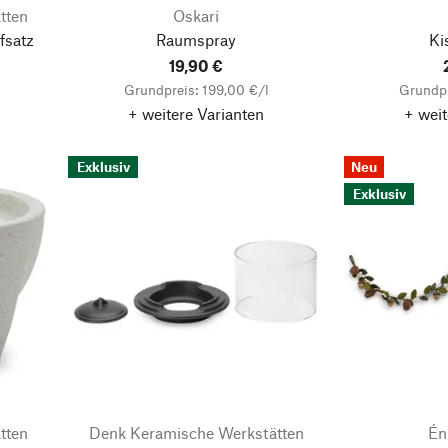
tten
Oskari
fsatz
Raumspray
Ki
19,90 €
Grundpreis: 199,00 €/l
Grundpr
+ weitere Varianten
+ weit
Exklusiv
Neu
Exklusiv
tten
Denk Keramische Werkstätten
Én