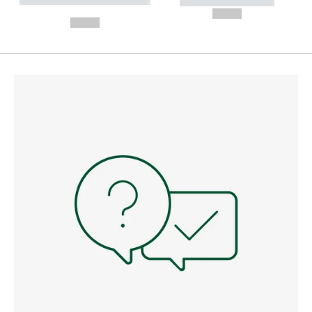
----------- -----------
---
--,-- €
--,-- €