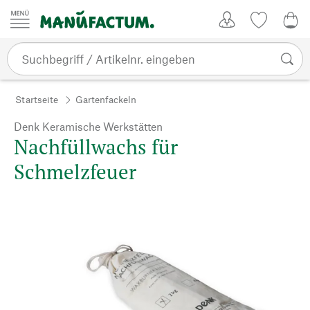
Zum Inhalt springen
Kundenkonto
Merkliste
0,0
Startseite
Gartenfackeln
Denk Keramische Werkstätten
Nachfüllwachs für
Schmelzfeuer