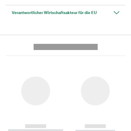
Verantwortlicher Wirtschaftsakteur für die EU
---------- --------------
------------
------------
----------- ----------- --------