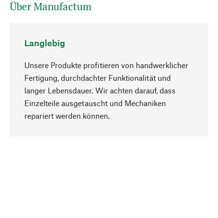
Über Manufactum
Langlebig
Unsere Produkte profitieren von handwerklicher
Fertigung, durchdachter Funktionalität und
langer Lebensdauer. Wir achten darauf, dass
Einzelteile ausgetauscht und Mechaniken
Nach oben
repariert werden können.
Bewusst
Nachhaltigkeit steht im Fokus unserer
Produktauswahl. Wir setzen auf natürliche
Inhaltsstoffe und Materialien, die gepflegt werden