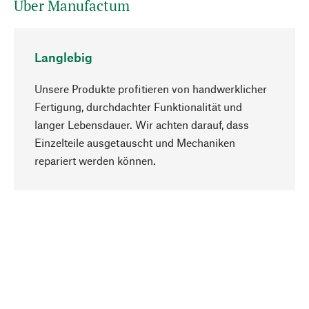
Über Manufactum
Langlebig
Unsere Produkte profitieren von handwerklicher
Fertigung, durchdachter Funktionalität und
langer Lebensdauer. Wir achten darauf, dass
Einzelteile ausgetauscht und Mechaniken
Nach oben
repariert werden können.
Bewusst
Nachhaltigkeit steht im Fokus unserer
Produktauswahl. Wir setzen auf natürliche
Inhaltsstoffe und Materialien, die gepflegt werden