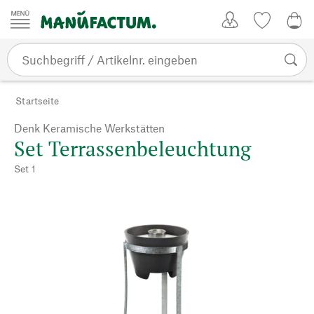
Zum Inhalt springen
Kundenkonto
Merkliste
0,0
Startseite
Denk Keramische Werkstätten
Set Terrassenbeleuchtung
Set 1