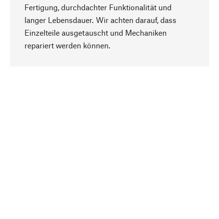
Fertigung, durchdachter Funktionalität und
langer Lebensdauer. Wir achten darauf, dass
Einzelteile ausgetauscht und Mechaniken
Nach oben
repariert werden können.
Bewusst
Nachhaltigkeit steht im Fokus unserer
Produktauswahl. Wir setzen auf natürliche
Inhaltsstoffe und Materialien, die gepflegt werden
können, sowie auf eine ressourcenschonende
und sozialverträgliche Produktion.