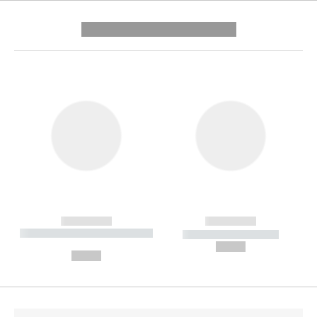
---------- --------------
------------
------------
----------- ----------- --------
----------- -----------
---
--,-- €
--,-- €