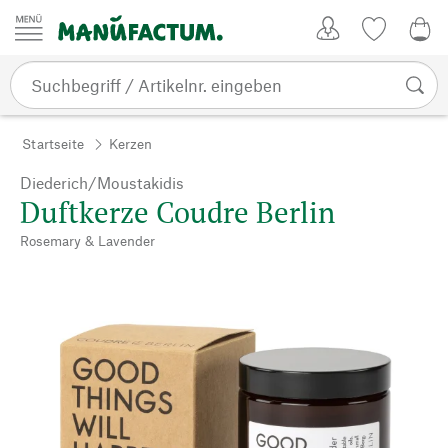
Zum Inhalt springen
Kundenkonto
Merkliste
0,0
Startseite
Kerzen
Diederich/Moustakidis
Duftkerze Coudre Berlin
Rosemary & Lavender