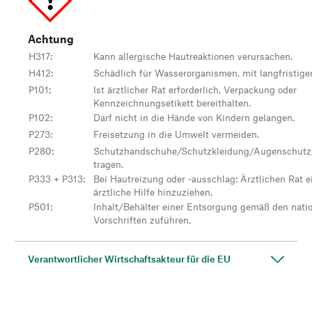
Achtung
H317
:
Kann allergische Hautreaktionen verursachen.
H412
:
Schädlich für Wasserorganismen, mit langfristige
P101
:
Ist ärztlicher Rat erforderlich, Verpackung oder
Kennzeichnungsetikett bereithalten.
P102
:
Darf nicht in die Hände von Kindern gelangen.
P273
:
Freisetzung in die Umwelt vermeiden.
P280
:
Schutzhandschuhe/Schutzkleidung/Augenschutz
tragen.
P333 + P313
:
Bei Hautreizung oder -ausschlag: Ärztlichen Rat e
ärztliche Hilfe hinzuziehen.
P501
:
Inhalt/Behälter einer Entsorgung gemäß den nati
Vorschriften zuführen.
Verantwortlicher Wirtschaftsakteur für die EU