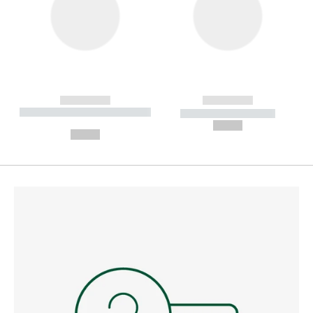
------------
------------
----------- ----------- --------
----------- -----------
---
--,-- €
--,-- €