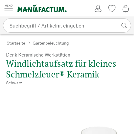
Zum Inhalt springen
Kundenkonto
Merkliste
0,0
Startseite
Gartenbeleuchtung
Denk Keramische Werkstätten
Windlichtaufsatz für kleines
Schmelzfeuer® Keramik
Schwarz