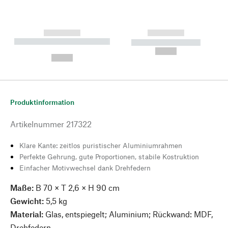
------------
------------
----------- ----------- --------
----------- -----------
---
--,-- €
--,-- €
Produktinformation
Artikelnummer
217322
Klare Kante: zeitlos puristischer Aluminiumrahmen
Perfekte Gehrung, gute Proportionen, stabile Kostruktion
Einfacher Motivwechsel dank Drehfedern
Maße:
B 70 × T 2,6 × H 90 cm
Gewicht:
5,5 kg
Material:
Glas, entspiegelt; Aluminium; Rückwand: MDF,
Drehfedern