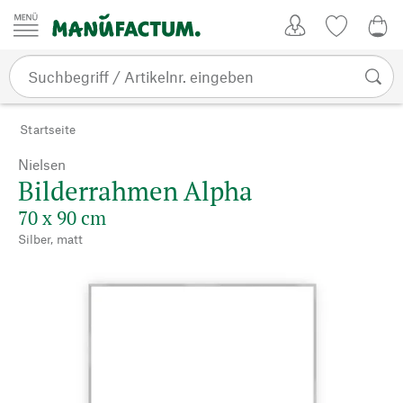
Zum Inhalt springen
Kundenkonto
Merkliste
0,0
Startseite
Nielsen
Bilderrahmen Alpha
70 x 90 cm
Silber, matt