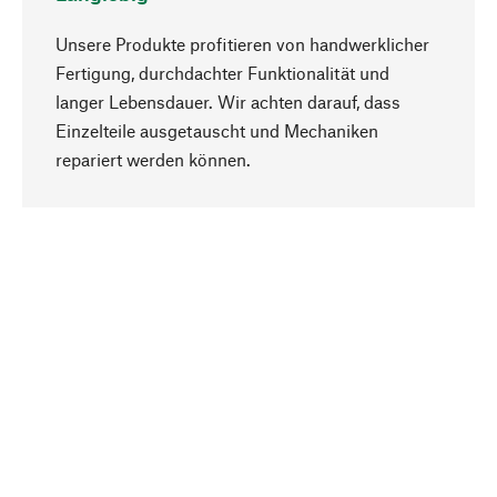
Unsere Produkte profitieren von handwerklicher
Fertigung, durchdachter Funktionalität und
langer Lebensdauer. Wir achten darauf, dass
Einzelteile ausgetauscht und Mechaniken
Nach oben
repariert werden können.
Bewusst
Nachhaltigkeit steht im Fokus unserer
Produktauswahl. Wir setzen auf natürliche
Inhaltsstoffe und Materialien, die gepflegt werden
können, sowie auf eine ressourcenschonende
und sozialverträgliche Produktion.