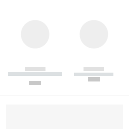
------------
------------
----------- ----------- --------
----------- -----------
---
--,-- €
--,-- €