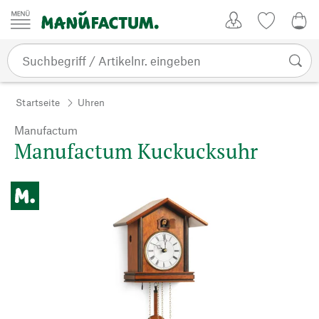
Zum Inhalt springen
Kundenkonto
Merkliste
0,0
Startseite
Uhren
Manufactum
Manufactum Kuckucksuhr