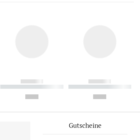
------------
------------
----------- ----------- ----------
----------- ----------- ----------
- -----------
-
--,-- €
--,-- €
Gutscheine