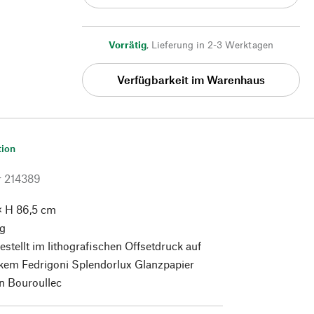
Vorrätig
,
Lieferung in 2-3 Werktagen
Verfügbarkeit im Warenhaus
tion
r
214389
× H 86,5 cm
g
estellt im lithografischen Offsetdruck auf
kem Fedrigoni Splendorlux Glanzpapier
n Bouroullec