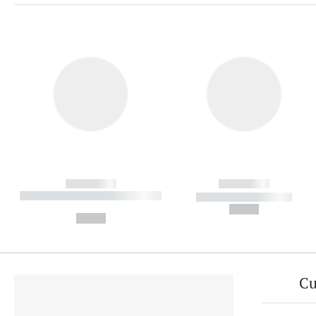
------------
------------
----------- ----------- ----------
----------- -----------
-
--,-- €
--,-- €
Cu