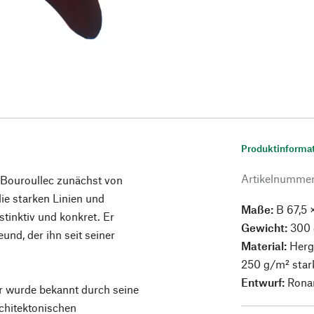
Produktinforma
Artikelnumme
n Bouroullec zunächst von
ie starken Linien und
Maße:
B 67,5 
nstinktiv und konkret. Er
Gewicht:
300 
und, der ihn seit seiner
Material:
Herg
250 g/m² star
Entwurf:
Rona
r wurde bekannt durch seine
rchitektonischen