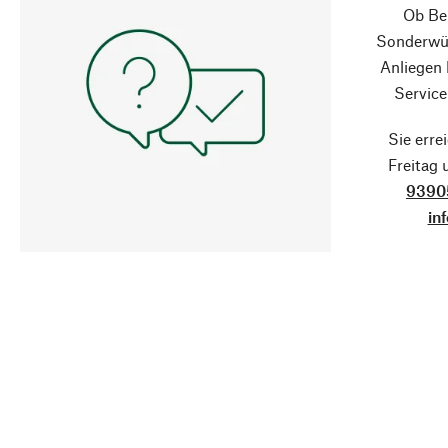
Ob Ber
Sonderwün
Anliegen
Service
Sie erre
Freitag
9390
in