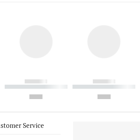
------------
------------
----------- ----------- ----------
----------- ----------- ----------
-
-
--,-- €
--,-- €
stomer Service