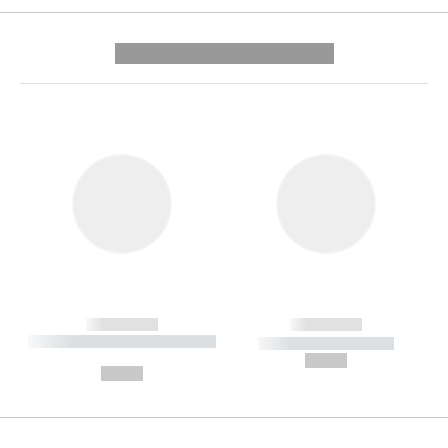
---------- --------------
------------
------------
----------- ----------- --------
----------- -----------
---
--,-- €
--,-- €