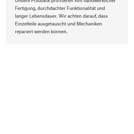
Unsere Produkte profitieren von handwerklicher
Fertigung, durchdachter Funktionalität und
langer Lebensdauer. Wir achten darauf, dass
Einzelteile ausgetauscht und Mechaniken
Nach oben
repariert werden können.
Bewusst
Nachhaltigkeit steht im Fokus unserer
Produktauswahl. Wir setzen auf natürliche
Inhaltsstoffe und Materialien, die gepflegt werden
können, sowie auf eine ressourcenschonende
und sozialverträgliche Produktion.