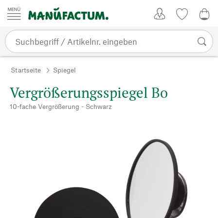
Zum Inhalt springen
Kundenkonto
Merkliste
0,0
Startseite
Spiegel
Vergrößerungsspiegel Bo
10-fache Vergrößerung - Schwarz