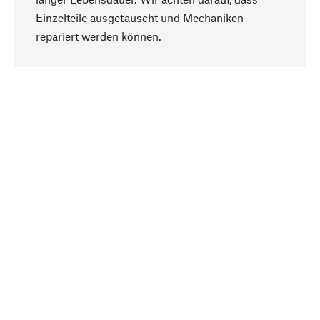
Einzelteile ausgetauscht und Mechaniken
Nach oben
repariert werden können.
Bewusst
Nachhaltigkeit steht im Fokus unserer
Produktauswahl. Wir setzen auf natürliche
Inhaltsstoffe und Materialien, die gepflegt werden
können, sowie auf eine ressourcenschonende
und sozialverträgliche Produktion.
Ausgewählt