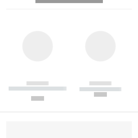
---------- --------------
------------
------------
----------- ----------- --------
----------- -----------
---
--,-- €
--,-- €