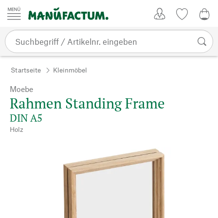
Zum Inhalt springen
Kundenkonto
Merkliste
0,0
Startseite
Kleinmöbel
Moebe
Rahmen Standing Frame
DIN A5
Holz