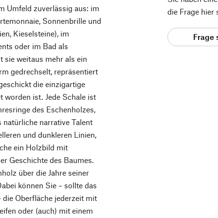
dem Umfeld zuverlässig aus: im
die Frage hier
ortemonnaie, Sonnenbrille und
n, Kieselsteine), im
Frage 
nts oder im Bad als
t sie weitaus mehr als ein
rm gedrechselt, repräsentiert
eschickt die einzigartige
worden ist. Jede Schale ist
ahresringe des Eschenholzes,
natürliche narrative Talent
lleren und dunkleren Linien,
äche ein Holzbild mit
 der Geschichte des Baumes.
holz über die Jahre seiner
abei können Sie – sollte das
 die Oberfläche jederzeit mit
eifen oder (auch) mit einem