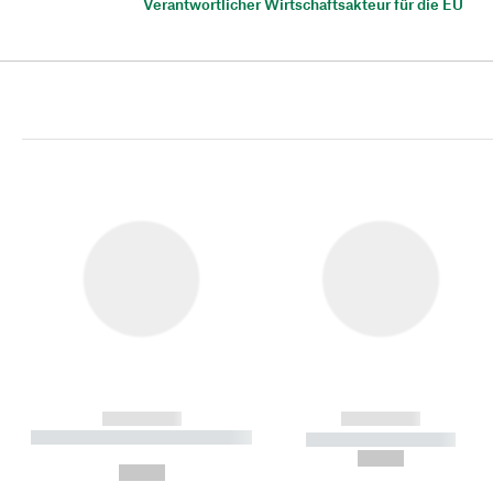
Verantwortlicher Wirtschaftsakteur für die EU
------------
------------
----------- ----------- ----------
----------- -----------
-
--,-- €
--,-- €