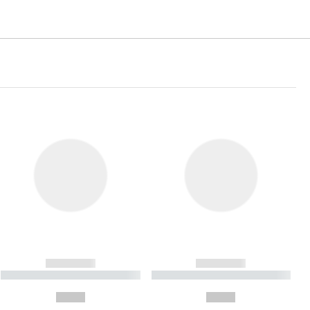
------------
------------
----------- ----------- ----------
----------- ----------- ----------
- -----------
-
--,-- €
--,-- €