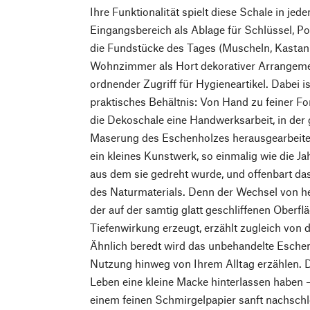
Ihre Funktionalität spielt diese Schale in je
Eingangsbereich als Ablage für Schlüssel, P
die Fundstücke des Tages (Muscheln, Kastanie
Wohnzimmer als Hort dekorativer Arrangeme
ordnender Zugriff für Hygieneartikel. Dabei is
praktisches Behältnis: Von Hand zu feiner Fo
die Dekoschale eine Handwerksarbeit, in der g
Maserung des Eschenholzes herausgearbeitet 
ein kleines Kunstwerk, so einmalig wie die J
aus dem sie gedreht wurde, und offenbart das 
des Naturmaterials. Denn der Wechsel von he
der auf der samtig glatt geschliffenen Oberfl
Tiefenwirkung erzeugt, erzählt zugleich von
Ähnlich beredt wird das unbehandelte Eschen
Nutzung hinweg von Ihrem Alltag erzählen. D
Leben eine kleine Macke hinterlassen haben –
einem feinen Schmirgelpapier sanft nachschl