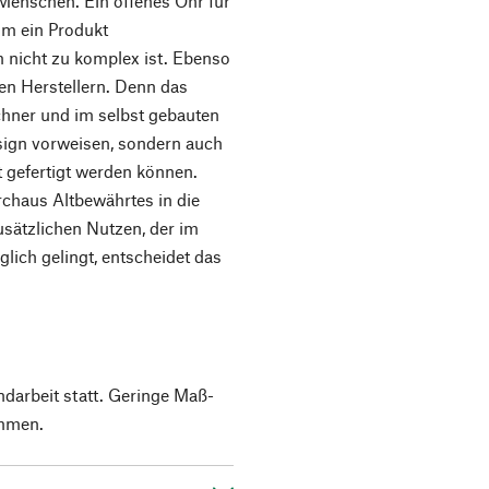
Menschen. Ein offenes Ohr für
 um ein Produkt
m nicht zu komplex ist. Ebenso
nen Herstellern. Denn das
chner und im selbst gebauten
sign vorweisen, sondern auch
 gefertigt werden können.
rchaus Altbewährtes in die
usätzlichen Nutzen, der im
öglich gelingt, entscheidet das
ndarbeit statt. Geringe Maß-
mmen.