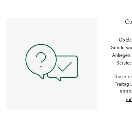
Cu
Ob Ber
Sonderwün
Anliegen
Service
Sie erre
Freitag
9390
in