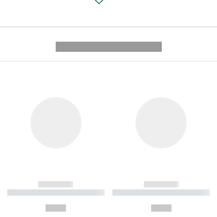
---------- --------------
------------
------------
----------- ----------- ----------
----------- ----------- ----------
-
-
--,-- €
--,-- €