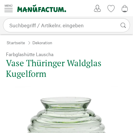
Zum Inhalt springen
Kundenkonto
Merkliste
0,0
Startseite
Dekoration
Farbglashütte Lauscha
Vase Thüringer Waldglas
Kugelform