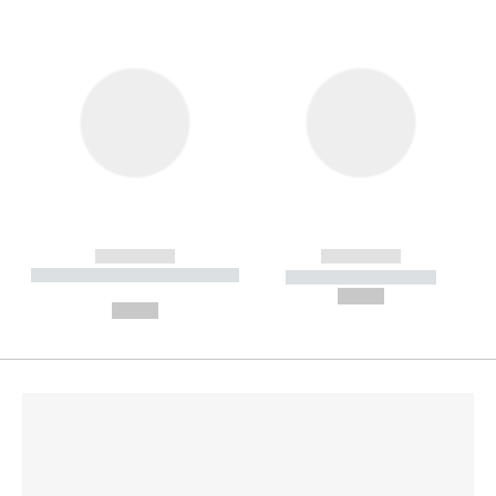
------------
------------
----------- ----------- --------
----------- -----------
---
--,-- €
--,-- €