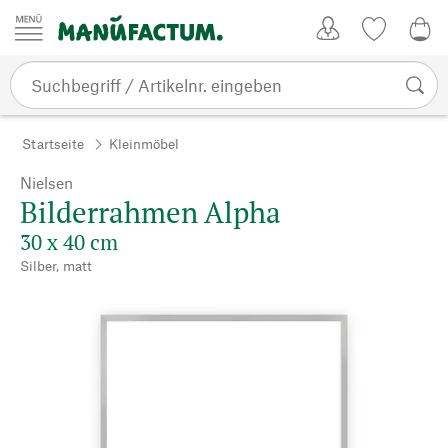
Zum Inhalt springen
Kundenkonto
Merkliste
0,0
Startseite
Kleinmöbel
Nielsen
Bilderrahmen Alpha
30 x 40 cm
Silber, matt