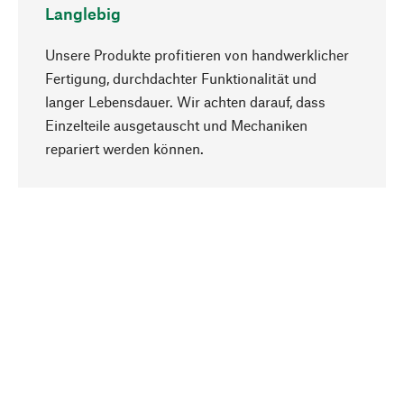
Langlebig
Unsere Produkte profitieren von handwerklicher
Fertigung, durchdachter Funktionalität und
langer Lebensdauer. Wir achten darauf, dass
Einzelteile ausgetauscht und Mechaniken
Nach oben
repariert werden können.
Bewusst
Nachhaltigkeit steht im Fokus unserer
Produktauswahl. Wir setzen auf natürliche
Inhaltsstoffe und Materialien, die gepflegt werden
können, sowie auf eine ressourcenschonende
und sozialverträgliche Produktion.