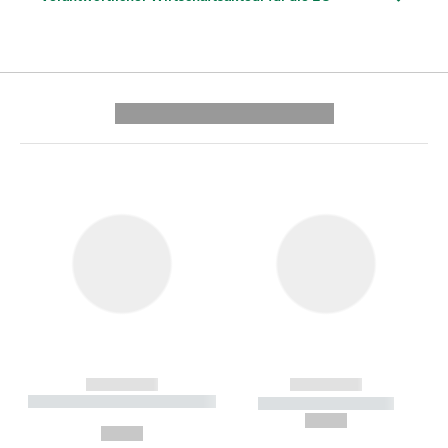
---------- --------------
------------
------------
----------- ----------- --------
----------- -----------
---
--,-- €
--,-- €