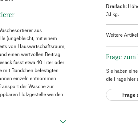
Dreifach:
Höhe 
ierer
3,1 kg.
Wäschesortierer aus
Weitere Artike
 (ungebleicht, mit einem
eits von Hauswirtschaftsraum,
nd einen wertvollen Beitrag
Frage zum
sack fasst etwa 40 Liter oder
 mit Bändchen befestigten
Sie haben ein
können einzeln entnommen
die Frage hier
 Transport der Wäsche zur
pbaren Holzgestelle werden
Frage 