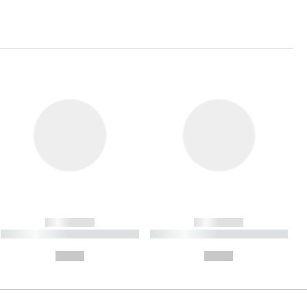
------------
------------
----------- ----------- ----------
----------- ----------- ----------
- -----------
-
--,-- €
--,-- €