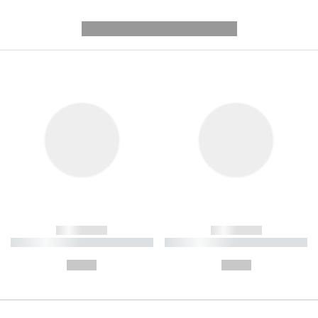
---------- --------------
------------
------------
----------- ----------- ----------
----------- ----------- ----------
-
-
--,-- €
--,-- €