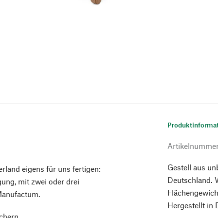
Produktinforma
Artikelnumme
Gestell aus u
land eigens für uns fertigen:
Deutschland.
gung, mit zwei oder drei
Flächengewich
 Manufactum.
Hergestellt in
chern.