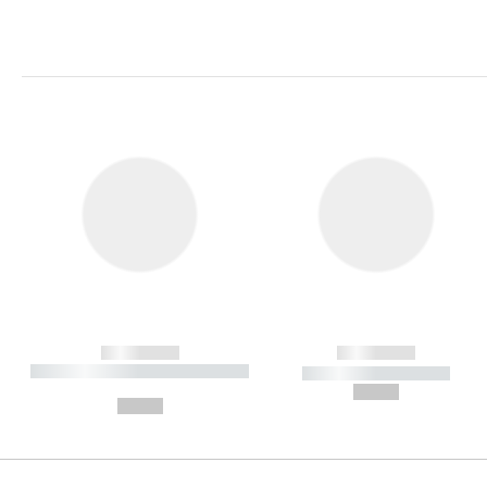
------------
------------
----------- ----------- ----------
----------- -----------
-
--,-- €
--,-- €