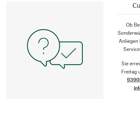
Cu
Ob Ber
Sonderwün
Anliegen
Service
Sie erre
Freitag
9390
in