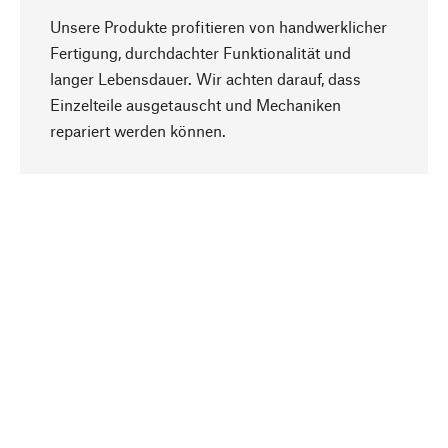
Unsere Produkte profitieren von handwerklicher
Fertigung, durchdachter Funktionalität und
langer Lebensdauer. Wir achten darauf, dass
Einzelteile ausgetauscht und Mechaniken
Nach oben
repariert werden können.
Bewusst
Nachhaltigkeit steht im Fokus unserer
Produktauswahl. Wir setzen auf natürliche
Inhaltsstoffe und Materialien, die gepflegt werden
können, sowie auf eine ressourcenschonende
und sozialverträgliche Produktion.