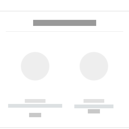
---------- --------------
------------
------------
----------- ----------- --------
----------- -----------
---
--,-- €
--,-- €