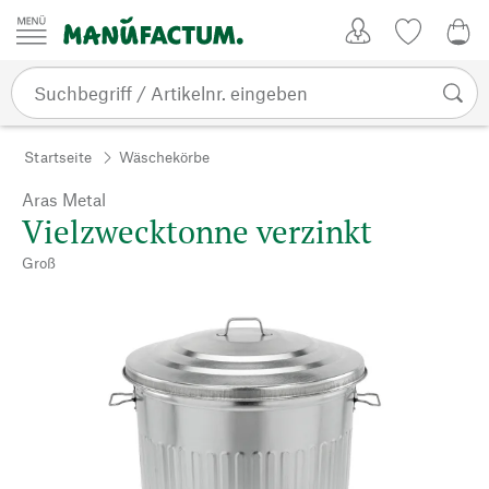
Zum Inhalt springen
Kundenkonto
Merkliste
0,0
Startseite
Wäschekörbe
Aras Metal
Vielzwecktonne verzinkt
Groß