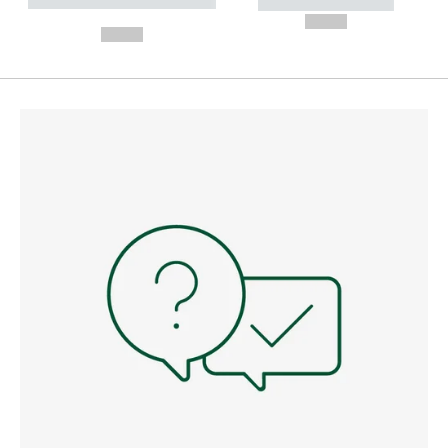
----------- ----------- --------
----------- -----------
---
--,-- €
--,-- €