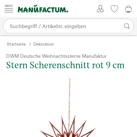
Zum Inhalt springen
Kundenkonto
Merkliste
0,0
Startseite
Dekoration
DWM Deutsche Weihnachtssterne Manufaktur
Stern Scherenschnitt rot 9 cm