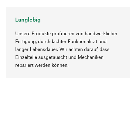
Langlebig
Unsere Produkte profitieren von handwerklicher
Fertigung, durchdachter Funktionalität und
langer Lebensdauer. Wir achten darauf, dass
Einzelteile ausgetauscht und Mechaniken
Nach oben
repariert werden können.
Bewusst
Nachhaltigkeit steht im Fokus unserer
Produktauswahl. Wir setzen auf natürliche
Inhaltsstoffe und Materialien, die gepflegt werden
können, sowie auf eine ressourcenschonende