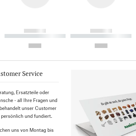
------------
------------
----------- ----------- ----------
----------- ----------- ----------
-
-
--,-- €
--,-- €
stomer Service
atung, Ersatzteile oder
sche - all Ihre Fragen und
 behandelt unser Customer
 persönlich und fundiert.
ichen uns von Montag bis