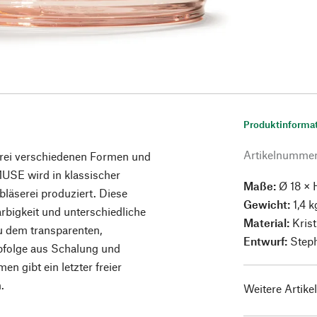
Produktinforma
Artikelnumme
 drei verschiedenen Formen und
MUSE wird in klassischer
Maße:
Ø 18 × 
läserei produziert. Diese
Gewicht:
1,4 k
rbigkeit und unterschiedliche
Material:
Krist
u dem transparenten,
Entwurf:
Step
Abfolge aus Schalung und
 gibt ein letzter freier
.
Weitere Artike