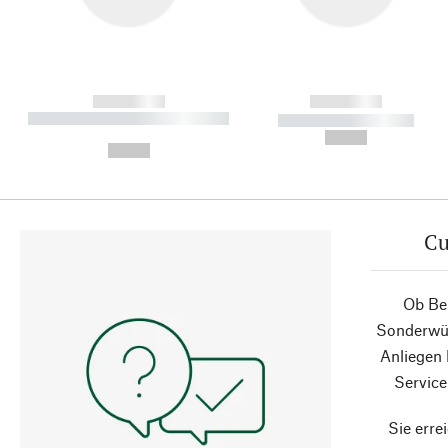
------------
------------
----------- ----------- ----------
----------- -----------
-
--,-- €
--,-- €
Cu
Ob Ber
Sonderwün
Anliegen
Service
Sie erre