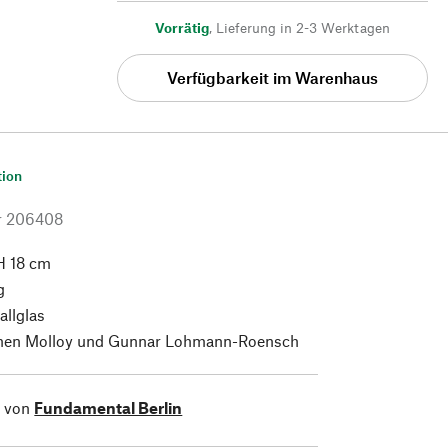
Vorrätig
,
Lieferung in 2-3 Werktagen
Verfügbarkeit im Warenhaus
tion
r
206408
H 18 cm
g
allglas
hen Molloy und Gunnar Lohmann-Roensch
l von
Fundamental Berlin