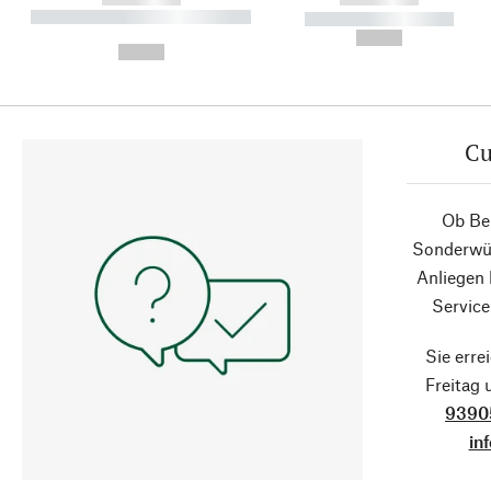
----------- ----------- ----------
----------- -----------
-
--,-- €
--,-- €
Cu
Ob Ber
Sonderwün
Anliegen
Service
Sie erre
Freitag
9390
in