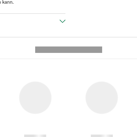
n kann.
---------- --------------
------------
------------