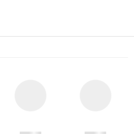
------------
------------