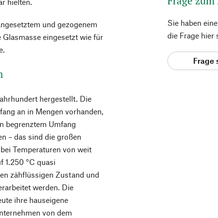
Frage zum
r hielten.
Sie haben ein
ns angesetztem und gezogenem
die Frage hier
be Glasmasse eingesetzt wie für
e.
Frage 
h
ahrhundert hergestellt. Die
fang an in Mengen vorhanden,
 in begrenztem Umfang
n – das sind die großen
 bei Temperaturen von weit
f 1.250 °C quasi
nen zähflüssigen Zustand und
rarbeitet werden. Die
eute ihre hauseigene
Unternehmen von dem