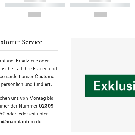
----------- ----------- ----------
----------- ----------- ----------
-
-
--,-- €
--,-- €
stomer Service
atung, Ersatzteile oder
sche - all Ihre Fragen und
 behandelt unser Customer
 persönlich und fundiert.
ichen uns von Montag bis
 unter der Nummer
02309
50
oder jederzeit unter
fo@manufactum.de