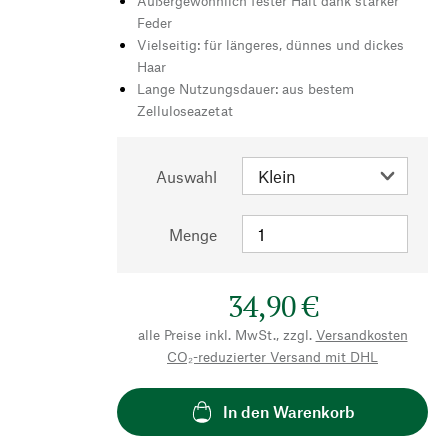
Außergewöhnlich fester Halt dank starker
Feder
Vielseitig: für längeres, dünnes und dickes
Haar
Lange Nutzungsdauer: aus bestem
Zelluloseazetat
Auswahl
Menge
34,90 €
alle Preise inkl. MwSt., zzgl.
Versandkosten
CO₂-reduzierter Versand mit DHL
In den Warenkorb