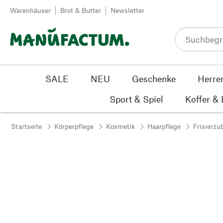
Zum Inhalt springen
Warenhäuser
Brot & Butter
Newsletter
SALE
NEU
Geschenke
Herre
Sport & Spiel
Koffer &
Startseite
Körperpflege
Kosmetik
Haarpflege
Frisierzu