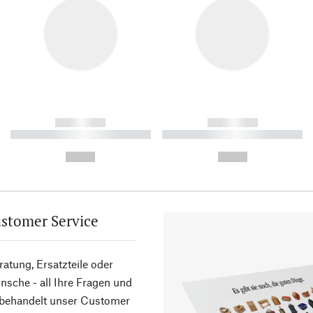
------------
------------
----------- ----------- ----------
----------- ----------- ----------
-
-
--,-- €
--,-- €
stomer Service
atung, Ersatzteile oder
sche - all Ihre Fragen und
 behandelt unser Customer