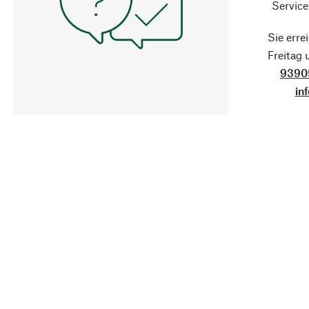
Service
Sie erre
Freitag
9390
in