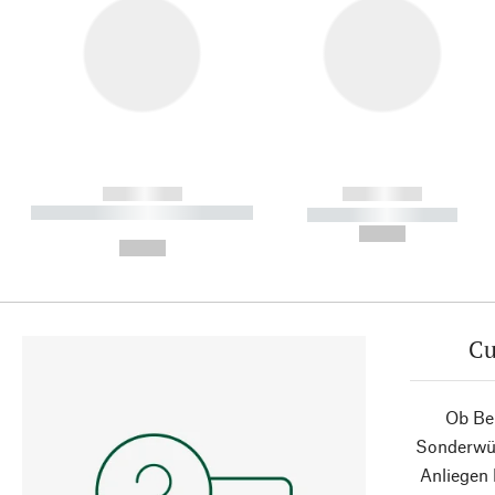
------------
------------
----------- ----------- ----------
----------- -----------
-
--,-- €
--,-- €
Cu
Ob Ber
Sonderwün
Anliegen