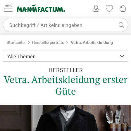
Zum Inhalt springen
Kundenkonto
Merkliste
0,0
Startseite
Herstellerporträts
Vetra. Arbeitskleidung
HERSTELLER
Vetra. Arbeitskleidung erster
Güte