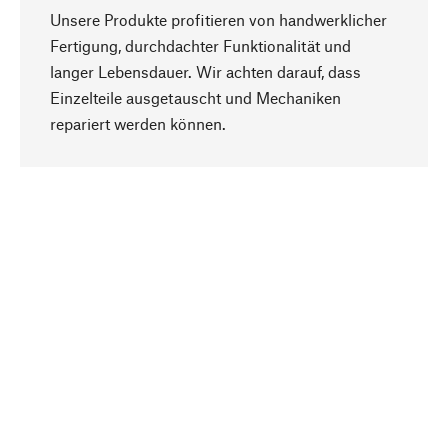
Unsere Produkte profitieren von handwerklicher
Fertigung, durchdachter Funktionalität und
langer Lebensdauer. Wir achten darauf, dass
Einzelteile ausgetauscht und Mechaniken
Nach oben
repariert werden können.
Bewusst
Nachhaltigkeit steht im Fokus unserer
Produktauswahl. Wir setzen auf natürliche
Inhaltsstoffe und Materialien, die gepflegt werden
können, sowie auf eine ressourcenschonende
und sozialverträgliche Produktion.