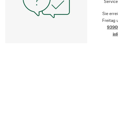
Service
Sie erre
Freitag
9390
in