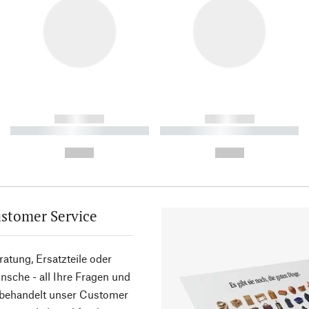
------------
------------
----------- ----------- ----------
----------- ----------- ----------
-
-
--,-- €
--,-- €
stomer Service
atung, Ersatzteile oder
sche - all Ihre Fragen und
 behandelt unser Customer