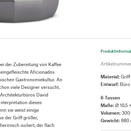
Produktinforma
Artikelnumme
bei der Zubereitung von Kaffee
eingefleischte Aficionados
Material:
Griff
enischen Gastronomiekultur. An
Entwurf:
Büro 
hon viele Designer versucht.
 Architekturbüros David
6 Tassen
nterpretation dieses
Maße:
Ø 10,5 ×
nn sie weist einige
Volumen:
300
e der Griff größer,
Gewicht:
880 
ermisch isoliert, der flach