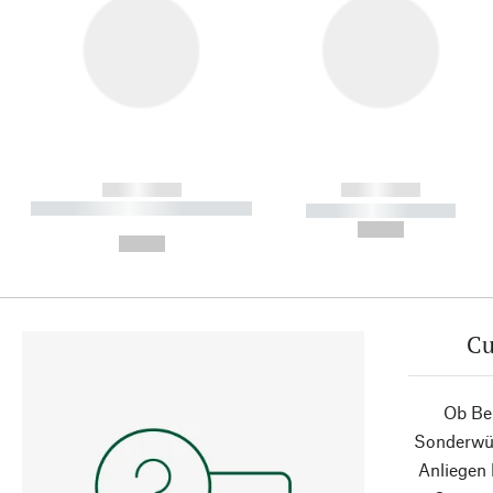
------------
------------
----------- ----------- ----------
----------- -----------
-
--,-- €
--,-- €
Cu
Ob Ber
Sonderwün
Anliegen