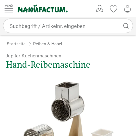
Zum Inhalt springen
Kundenkonto
Merkliste
0,0
Startseite
Reiben & Hobel
Jupiter Küchenmaschinen
Hand-Reibemaschine