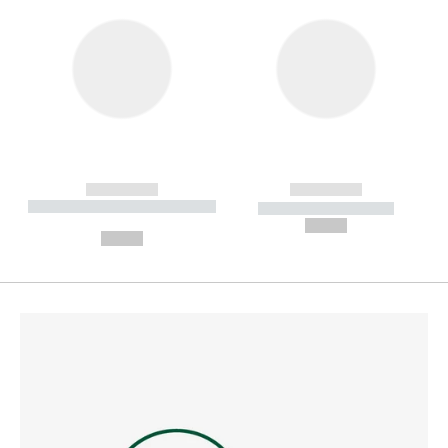
------------
------------
----------- ----------- --------
----------- -----------
---
--,-- €
--,-- €