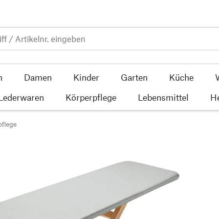
n
Damen
Kinder
Garten
Küche
 Lederwaren
Körperpflege
Lebensmittel
He
flege