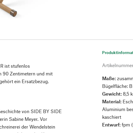
Produktinforma
Artikelnumme
 ist stufenlos
on 90 Zentimetern und mit
Maße:
zusamme
gehört ein Ersatzbezug.
Bügelfläche: B
Gewicht:
8,5 
Material:
Esche
Aluminium bes
 Geschichte von SIDE BY SIDE
kaschiert
nerin Sabine Meyer. Vor
Entwurf:
fpm (
Schreinerei der Wendelstein