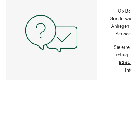
Ob Ber
Sonderwün
Anliegen
Service
Sie erre
Freitag
9390
in