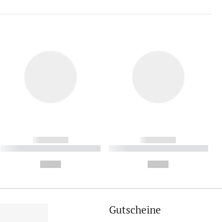
------------
------------
----------- ----------- ----------
----------- ----------- ----------
- -----------
-
--,-- €
--,-- €
Gutscheine