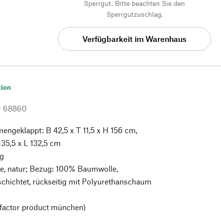
Sperrgut. Bitte beachten Sie den
Sperrgutzuschlag.
Verfügbarkeit im Warenhaus
tion
r
68860
ngeklappt: B 42,5 x T 11,5 x H 156 cm,
 35,5 x L 132,5 cm
kg
, natur; Bezug: 100% Baumwolle,
chichtet, rückseitig mit Polyurethanschaum
factor product münchen)