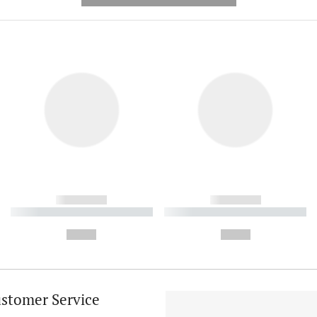
------------
------------
----------- ----------- ----------
----------- ----------- ----------
-
-
--,-- €
--,-- €
stomer Service