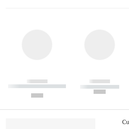
------------
------------
----------- ----------- ----------
----------- -----------
-
--,-- €
--,-- €
Cu