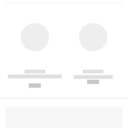
------------
------------
----------- ----------- --------
----------- -----------
---
--,-- €
--,-- €