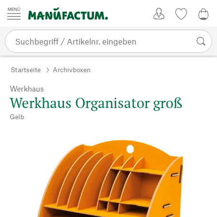
Zum Inhalt springen
Kundenkonto
Merkliste
0,0
Startseite
Archivboxen
Werkhaus
Werkhaus Organisator groß
Gelb