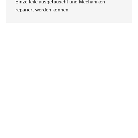
Einzelteile ausgetauscht und Mechaniken
Nach oben
repariert werden können.
Bewusst
Nachhaltigkeit steht im Fokus unserer
Produktauswahl. Wir setzen auf natürliche
Inhaltsstoffe und Materialien, die gepflegt werden
können, sowie auf eine ressourcenschonende
und sozialverträgliche Produktion.
Ausgewählt
Als Ihr kompetenter Partner arbeiten wir