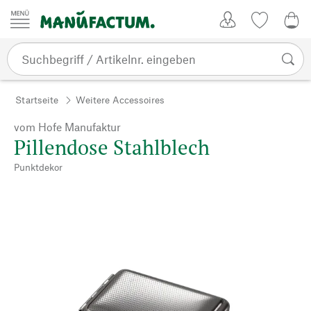
Zum Inhalt springen
Kundenkonto
Merkliste
0,0
Startseite
Weitere Accessoires
vom Hofe Manufaktur
Pillendose Stahlblech
Punktdekor