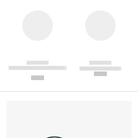
------------
------------
----------- ----------- --------
----------- -----------
---
--,-- €
--,-- €