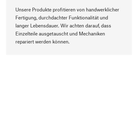
Unsere Produkte profitieren von handwerklicher
Fertigung, durchdachter Funktionalität und
langer Lebensdauer. Wir achten darauf, dass
Einzelteile ausgetauscht und Mechaniken
Nach oben
repariert werden können.
Bewusst
Nachhaltigkeit steht im Fokus unserer
Produktauswahl. Wir setzen auf natürliche
Inhaltsstoffe und Materialien, die gepflegt werden
können, sowie auf eine ressourcenschonende
und sozialverträgliche Produktion.