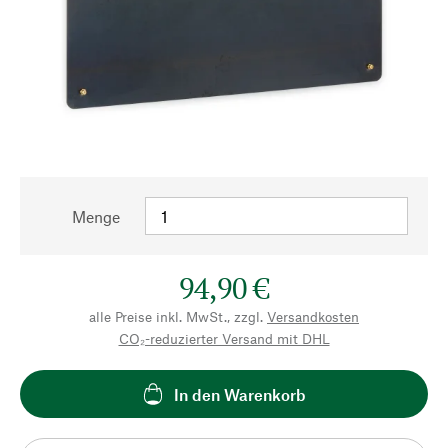
Menge
94,90 €
alle Preise inkl. MwSt., zzgl.
Versandkosten
CO₂-reduzierter Versand mit DHL
In den Warenkorb