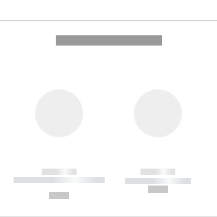
---------- --------------
------------
------------
----------- ----------- --------
----------- -----------
---
--,-- €
--,-- €