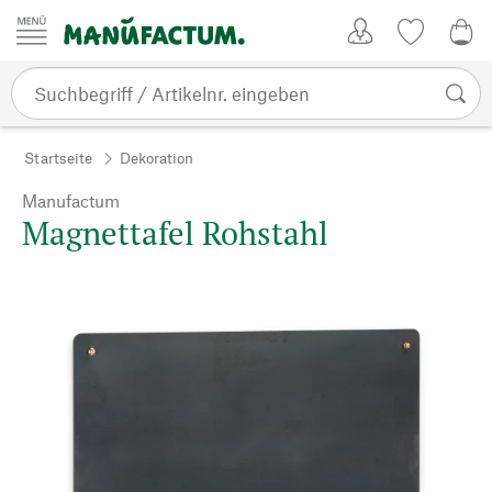
Zum Inhalt springen
Kundenkonto
Merkliste
0,0
Startseite
Dekoration
Manufactum
Magnettafel Rohstahl