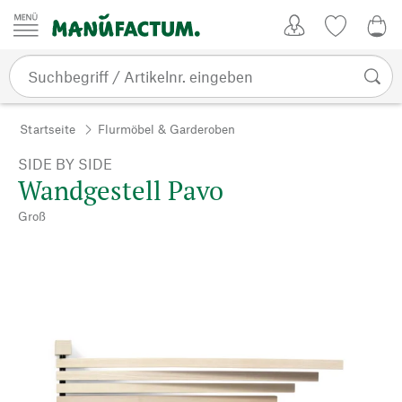
Zum Inhalt springen
Kundenkonto
Merkliste
0,0
Startseite
Flurmöbel & Garderoben
SIDE BY SIDE
Wandgestell Pavo
Groß