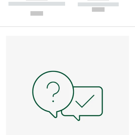
----------- ----------- --------
----------- -----------
---
--,-- €
--,-- €