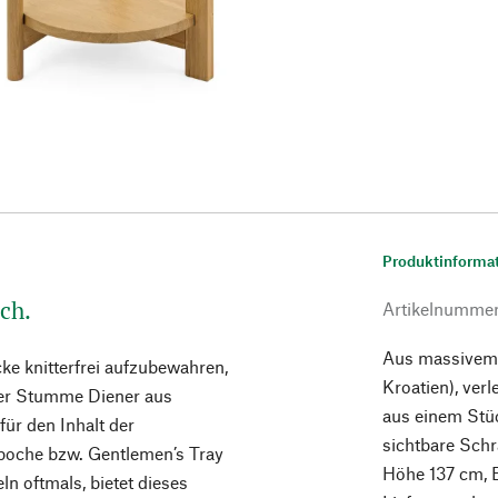
Produktinforma
ch.
Artikelnumme
Aus massivem, 
cke knitterfrei aufzubewahren,
Kroatien), ver
ser Stumme Diener aus
aus einem Stüc
ür den Inhalt der
sichtbare Schra
poche bzw. Gentlemen’s Tray
Höhe 137 cm, B
n oftmals, bietet dieses