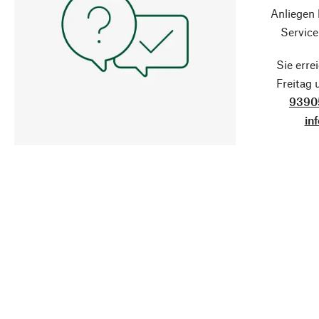
Anliegen
Service
Sie erre
Freitag
9390
in