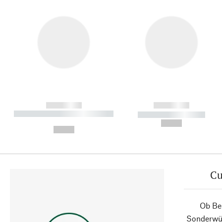
------------
------------
----------- ----------- ----------
----------- -----------
-
--,-- €
--,-- €
Cu
Ob Ber
Sonderwün