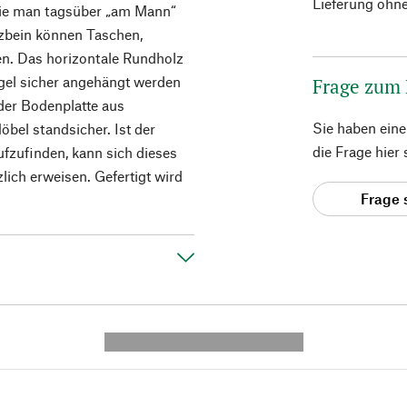
Lieferung ohne
, die man tagsüber „am Mann“
lzbein können Taschen,
en. Das horizontale Rundholz
Bügel sicher angehängt werden
Frage zum
nder Bodenplatte aus
Sie haben ein
bel standsicher. Ist der
die Frage hier
zufinden, kann sich dieses
ich erweisen. Gefertigt wird
Frage 
---------- --------------