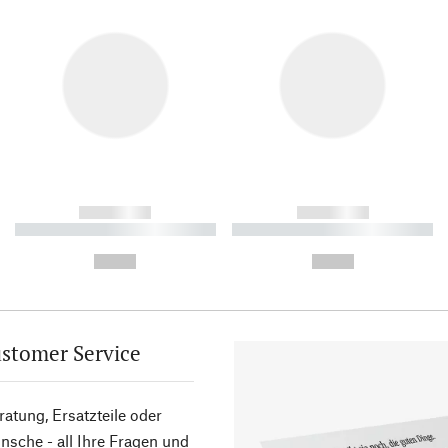
------------
------------
----------- ----------- ----------
----------- ----------- ----------
-
-
--,-- €
--,-- €
stomer Service
atung, Ersatzteile oder
sche - all Ihre Fragen und