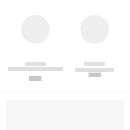
------------
------------
----------- ----------- --------
----------- -----------
---
--,-- €
--,-- €