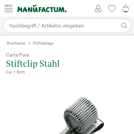
Zum Inhalt springen
Kundenkonto
Merkliste
0,0
Startseite
Stiftablage
Carta Pura
Stiftclip Stahl
Für 1 Stift