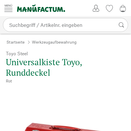
Zum Inhalt springen
Kundenkonto
Merkliste
0,0
Startseite
Werkzeugaufbewahrung
Toyo Steel
Universalkiste Toyo,
Runddeckel
Rot