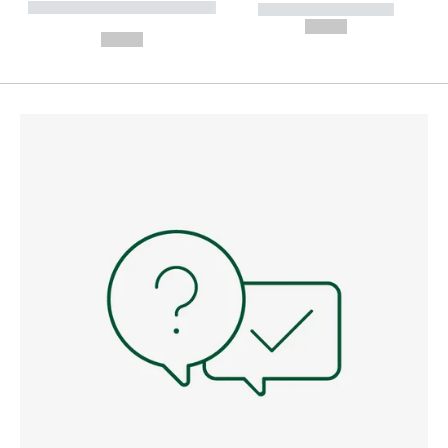
----------- ----------- --------
----------- -----------
---
--,-- €
--,-- €