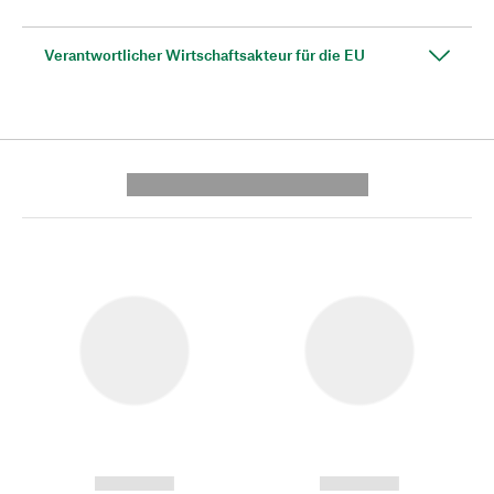
Verantwortlicher Wirtschaftsakteur für die EU
---------- --------------
------------
------------