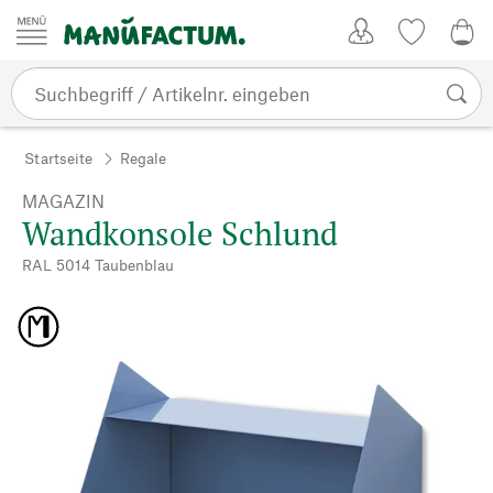
Zum Inhalt springen
Kundenkonto
Merkliste
0,0
Startseite
Regale
MAGAZIN
Wandkonsole Schlund
RAL 5014 Taubenblau