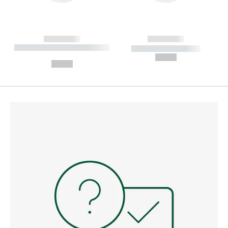
------------
------------
----------- ----------- --------
----------- -----------
---
--,-- €
--,-- €