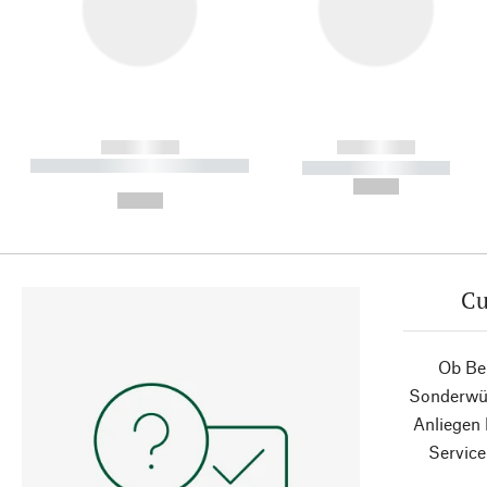
------------
------------
----------- ----------- ----------
----------- -----------
-
--,-- €
--,-- €
Cu
Ob Ber
Sonderwün
Anliegen
Service