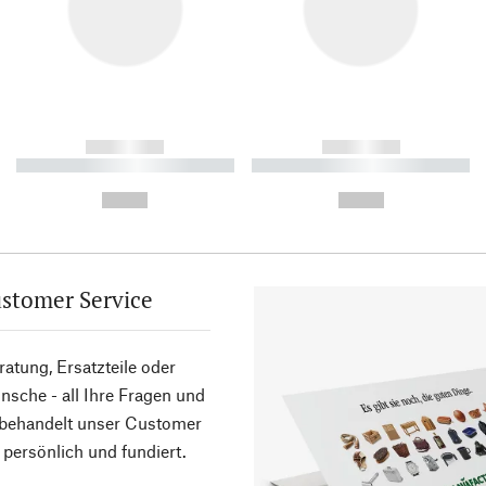
------------
------------
----------- ----------- ----------
----------- ----------- ----------
-
-
--,-- €
--,-- €
stomer Service
atung, Ersatzteile oder
sche - all Ihre Fragen und
 behandelt unser Customer
 persönlich und fundiert.