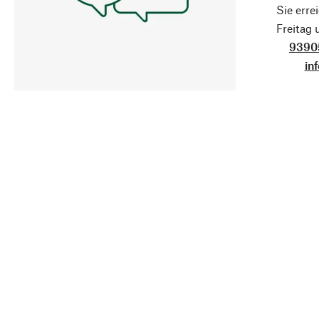
Sie erre
Freitag
9390
in