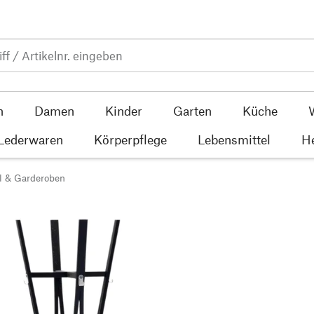
n
Damen
Kinder
Garten
Küche
 Lederwaren
Körperpflege
Lebensmittel
He
l & Garderoben