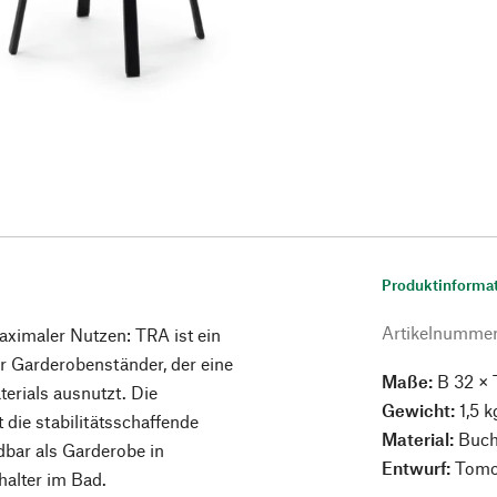
Produktinforma
Artikelnumme
aximaler Nutzen: TRA ist ein
 Garderobenständer, der eine
Maße:
B 32 × 
erials ausnutzt. Die
Gewicht:
1,5 k
 die stabilitätsschaffende
Material:
Buche
dbar als Garderobe in
Entwurf:
Tomo
halter im Bad.