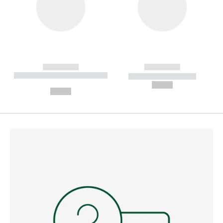
------------
------------
----------- ----------- --------
----------- -----------
---
--,-- €
--,-- €