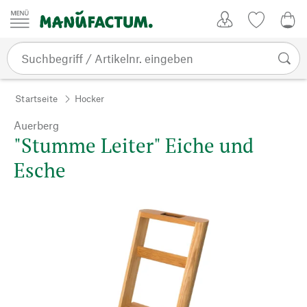
Zum Inhalt springen
Kundenkonto
Merkliste
0,0
Startseite
Hocker
Auerberg
"Stumme Leiter" Eiche und
Esche