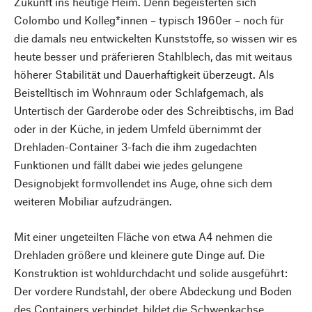
Zukunft ins heutige Heim. Denn begeisterten sich
Colombo und Kolleg*innen – typisch 1960er – noch für
die damals neu entwickelten Kunststoffe, so wissen wir es
heute besser und präferieren Stahlblech, das mit weitaus
höherer Stabilität und Dauerhaftigkeit überzeugt. Als
Beistelltisch im Wohnraum oder Schlafgemach, als
Untertisch der Garderobe oder des Schreibtischs, im Bad
oder in der Küche, in jedem Umfeld übernimmt der
Drehladen-Container 3-fach die ihm zugedachten
Funktionen und fällt dabei wie jedes gelungene
Designobjekt formvollendet ins Auge, ohne sich dem
weiteren Mobiliar aufzudrängen.
Mit einer ungeteilten Fläche von etwa A4 nehmen die
Drehladen größere und kleinere gute Dinge auf. Die
Konstruktion ist wohldurchdacht und solide ausgeführt:
Der vordere Rundstahl, der obere Abdeckung und Boden
des Containers verbindet, bildet die Schwenkachse,