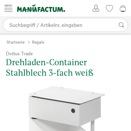
Zum Inhalt springen
Kundenkonto
Merkliste
0,0
Startseite
Regale
Dottus Trade
Drehladen-Container
Stahlblech 3-fach weiß