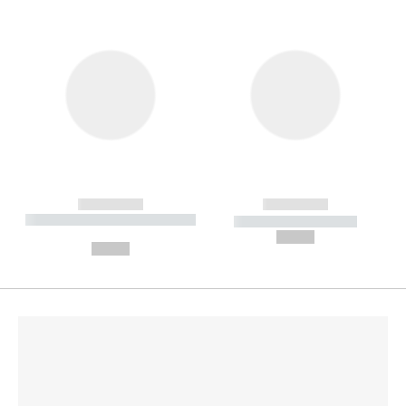
------------
------------
----------- ----------- --------
----------- -----------
---
--,-- €
--,-- €