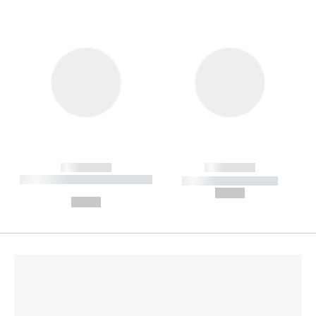
------------
------------
----------- ----------- --------
----------- -----------
---
--,-- €
--,-- €