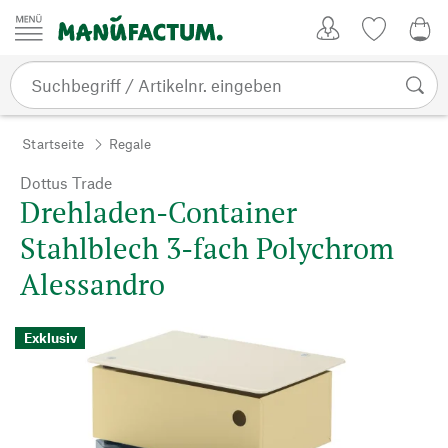
Zum Inhalt springen
Kundenkonto
Merkliste
0,0
Startseite
Regale
Dottus Trade
Drehladen-Container
Stahlblech 3-fach Polychrom
Alessandro
Exklusiv