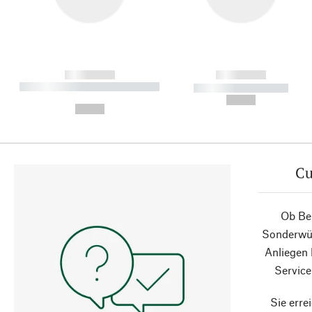
------------
------------
----------- ----------- ----------
----------- -----------
-
--,-- €
--,-- €
Cu
Ob Ber
Sonderwün
Anliegen
Service
Sie erre