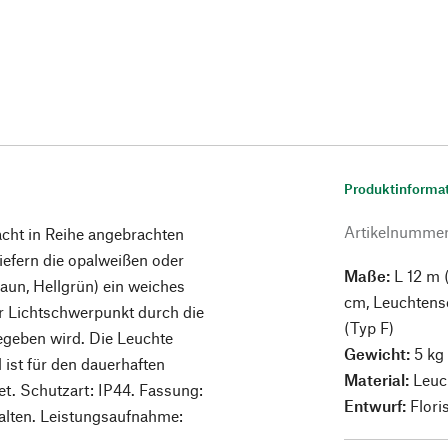
Produktinforma
Artikelnumme
cht in Reihe angebrachten
efern die opalweißen oder
Maße:
L 12 m 
aun, Hellgrün) ein weiches
cm, Leuchtens
r Lichtschwerpunkt durch die
(Typ F)
geben wird. Die Leuchte
Gewicht:
5 kg
 ist für den dauerhaften
Material:
Leuc
t. Schutzart: IP44. Fassung:
Entwurf:
Flor
halten. Leistungsaufnahme: