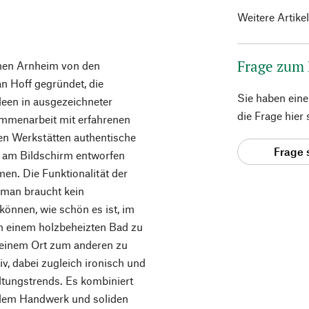
Weitere Artike
Frage zum
en Arnheim von den
n Hoff gegründet, die
Sie haben ein
deen in ausgezeichneter
die Frage hier
ammenarbeit mit erfahrenen
ren Werkstätten authentische
Frage 
ht am Bildschirm entworfen
en. Die Funktionalität der
– man braucht kein
können, wie schön es ist, im
in einem holzbeheizten Bad zu
 einem Ort zum anderen zu
, dabei zugleich ironisch und
ltungstrends. Es kombiniert
llem Handwerk und soliden