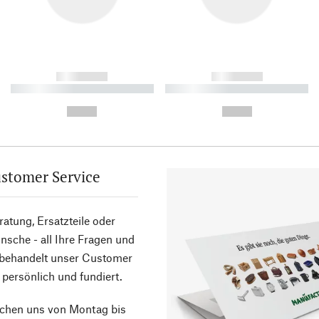
------------
------------
----------- ----------- ----------
----------- ----------- ----------
-
-
--,-- €
--,-- €
stomer Service
atung, Ersatzteile oder
sche - all Ihre Fragen und
 behandelt unser Customer
 persönlich und fundiert.
ichen uns von Montag bis