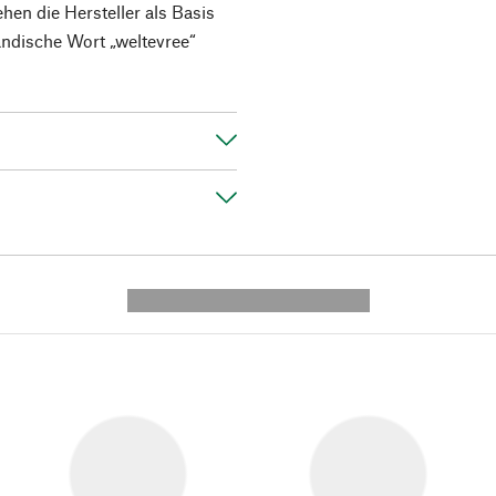
ehen die Hersteller als Basis
ändische Wort „weltevree“
---------- --------------