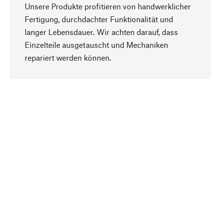
Unsere Produkte profitieren von handwerklicher
Fertigung, durchdachter Funktionalität und
langer Lebensdauer. Wir achten darauf, dass
Einzelteile ausgetauscht und Mechaniken
Nach oben
repariert werden können.
Bewusst
Nachhaltigkeit steht im Fokus unserer
Produktauswahl. Wir setzen auf natürliche
Inhaltsstoffe und Materialien, die gepflegt werden
können, sowie auf eine ressourcenschonende
und sozialverträgliche Produktion.