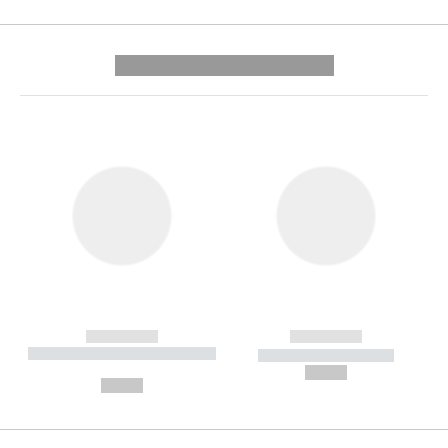
---------- --------------
------------
------------
----------- ----------- --------
----------- -----------
---
--,-- €
--,-- €