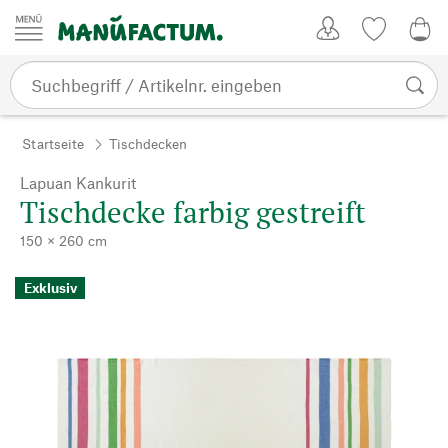
Zum Inhalt springen
Kundenkonto
Merkliste
0,0
Startseite
Tischdecken
Lapuan Kankurit
Tischdecke farbig gestreift
150 × 260 cm
Exklusiv