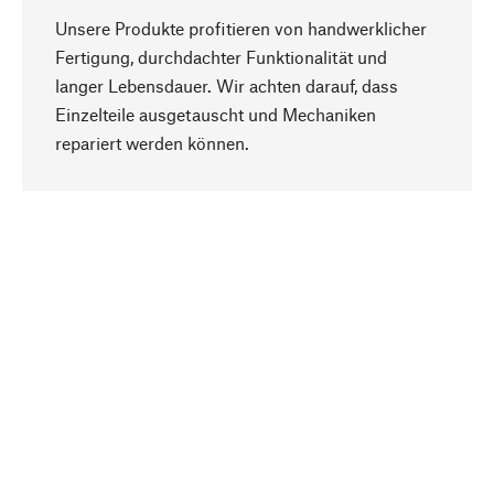
Unsere Produkte profitieren von handwerklicher
Fertigung, durchdachter Funktionalität und
langer Lebensdauer. Wir achten darauf, dass
Einzelteile ausgetauscht und Mechaniken
Nach oben
repariert werden können.
Bewusst
Nachhaltigkeit steht im Fokus unserer
Produktauswahl. Wir setzen auf natürliche
Inhaltsstoffe und Materialien, die gepflegt werden
können, sowie auf eine ressourcenschonende
und sozialverträgliche Produktion.