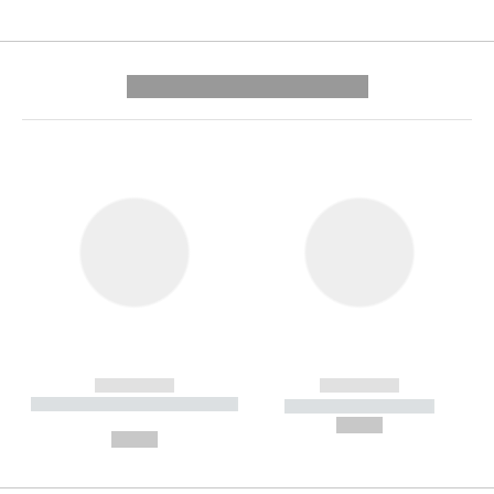
---------- --------------
------------
------------
----------- ----------- --------
----------- -----------
---
--,-- €
--,-- €