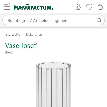
Zum Inhalt springen
Kundenkonto
Merkliste
0,0
Startseite
Dekoration
Vase Josef
Breit