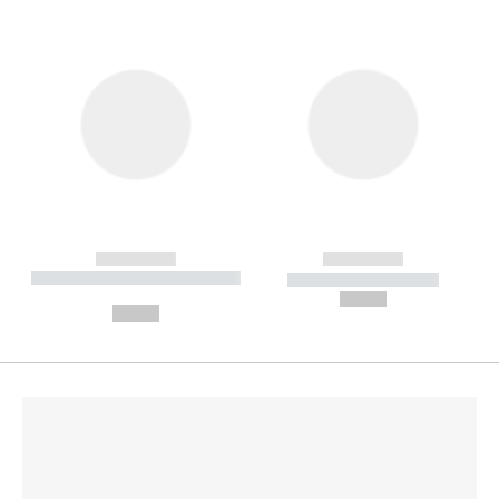
------------
------------
----------- ----------- --------
----------- -----------
---
--,-- €
--,-- €