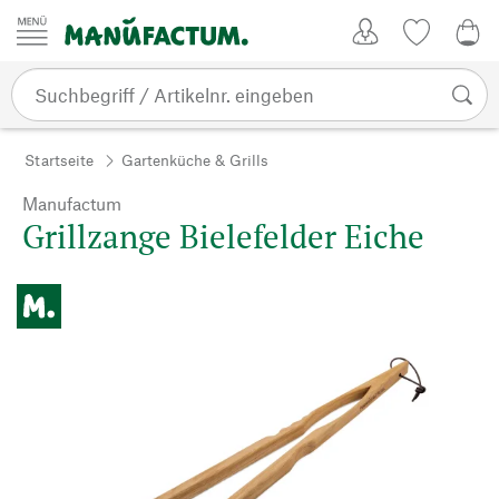
Zum Inhalt springen
Kundenkonto
Merkliste
0,0
Startseite
Gartenküche & Grills
Manufactum
Grillzange Bielefelder Eiche