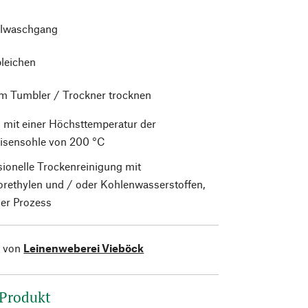
lwaschgang
bleichen
im Tumbler / Trockner trocknen
 mit einer Höchsttemperatur der
isensohle von 200 °C
sionelle Trockenreinigung mit
orethylen und / oder Kohlenwasserstoffen,
er Prozess
l von
Leinenweberei Vieböck
 Produkt