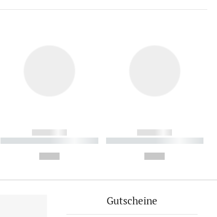
------------
------------
----------- ----------- ----------
----------- ----------- ----------
- -----------
-
--,-- €
--,-- €
Gutscheine