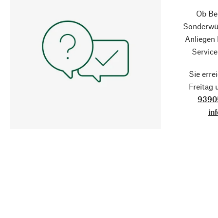
Ob Ber
Sonderwün
Anliegen
Service
Sie erre
Freitag
9390
in