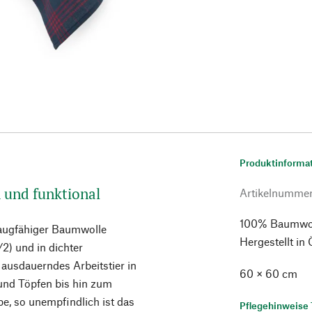
Produktinforma
 und funktional
Artikelnumme
100% Baumwoll
saugfähiger Baumwolle
Hergestellt in 
/2) und in dichter
 ausdauerndes Arbeitstier in
60 × 60 cm
und Töpfen bis hin zum
e, so unempfindlich ist das
Pflegehinweise 