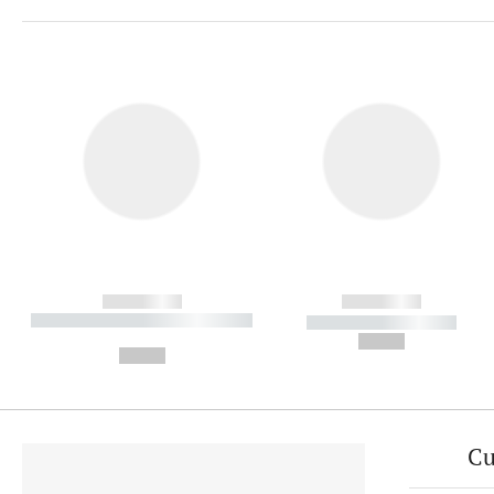
------------
------------
----------- ----------- ----------
----------- -----------
-
--,-- €
--,-- €
Cu