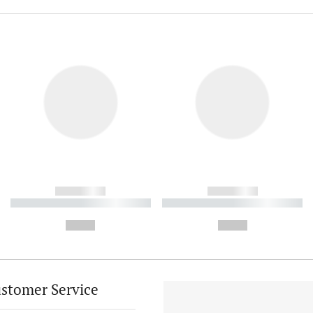
------------
------------
----------- ----------- ----------
----------- ----------- ----------
-
-
--,-- €
--,-- €
stomer Service