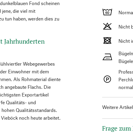
 dunkelblauen Fond scheinen
jene, die viel mit
Norma
zu tun haben, werden dies zu
Nicht 
it Jahrhunderten
Nicht 
Bügeln
Bügele
Mühlviertler Webegewerbes
e der Einwohner mit dem
Profes
men. Als Rohmaterial diente
Perchl
ch angebaute Flachs. Die
normal
chtigsten Exportartikel
fe Qualitäts- und
Weitere Artike
r hohen Qualitätsstandards.
 Vieböck noch heute arbeitet.
Frage zum