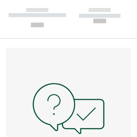
------------
------------
----------- ----------- --------
----------- -----------
---
--,-- €
--,-- €