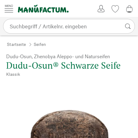
Zum Inhalt springen
Kundenkonto
Merkliste
0,0
Startseite
Seifen
Dudu-Osun, Zhenobya Aleppo- und Naturseifen
Dudu-Osun® Schwarze Seife
Klassik