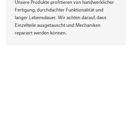
Unsere Produkte profitieren von handwerklicher
Fertigung, durchdachter Funktionalität und
langer Lebensdauer. Wir achten darauf, dass
Einzelteile ausgetauscht und Mechaniken
Nach oben
repariert werden können.
Bewusst
Nachhaltigkeit steht im Fokus unserer
Produktauswahl. Wir setzen auf natürliche
Inhaltsstoffe und Materialien, die gepflegt werden
können, sowie auf eine ressourcenschonende
und sozialverträgliche Produktion.