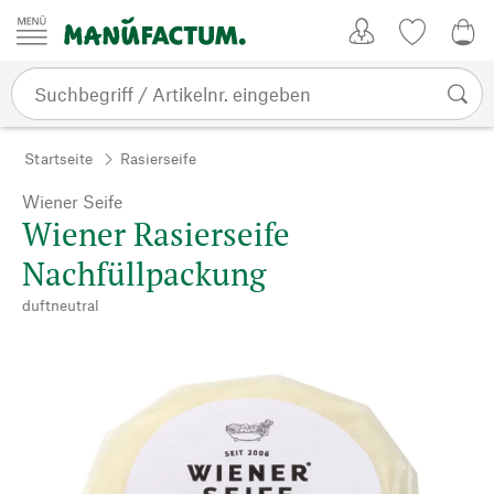
Zum Inhalt springen
Kundenkonto
Merkliste
0,0
Startseite
Rasierseife
Wiener Seife
Wiener Rasierseife
Nachfüllpackung
duftneutral