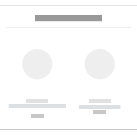
---------- --------------
------------
------------
----------- ----------- --------
----------- -----------
---
--,-- €
--,-- €