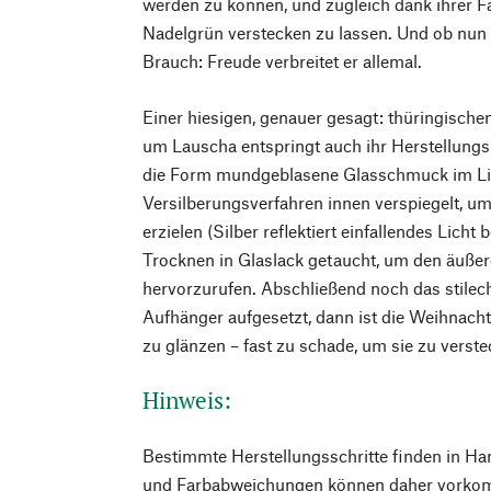
werden zu können, und zugleich dank ihrer Fa
Nadelgrün verstecken zu lassen. Und ob nun 
Brauch: Freude verbreitet er allemal.
Einer hiesigen, genauer gesagt: thüringische
um Lauscha entspringt auch ihr Herstellungs
die Form mundgeblasene Glasschmuck im Li
Versilberungsverfahren innen verspiegelt, um
erzielen (Silber reflektiert einfallendes Lich
Trocknen in Glaslack getaucht, um den äuße
hervorzurufen. Abschließend noch das stilec
Aufhänger aufgesetzt, dann ist die Weihnach
zu glänzen – fast zu schade, um sie zu verst
Hinweis:
Bestimmte Herstellungsschritte finden in Ha
und Farbabweichungen können daher vorko