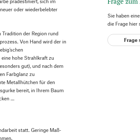
Frage zum
rbe prädestiniert, sich im
neuer oder wiederbelebter
Sie haben ein
die Frage hier
n Tradition der Region rund
Frage 
prozess. Von Hand wird der in
ebig’schen
 eine hohe Strahlkraft zu
t besonders gut), und nach dem
ren Farbglanz zu
hte Metallhütchen für den
tsgurke bereit, in Ihrem Baum
ecken …
ndarbeit statt. Geringe Maß-
mmen.