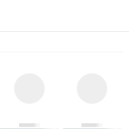
------------
------------