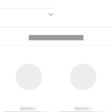
---------- --------------
------------
------------