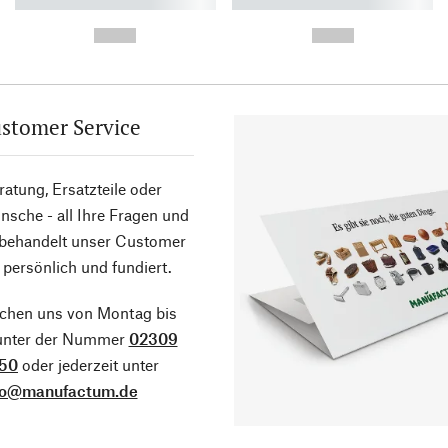
----------- ----------- ----------
----------- ----------- ----------
-
-
--,-- €
--,-- €
stomer Service
atung, Ersatzteile oder
sche - all Ihre Fragen und
 behandelt unser Customer
 persönlich und fundiert.
ichen uns von Montag bis
 unter der Nummer
02309
50
oder jederzeit unter
fo@manufactum.de