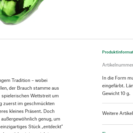
Produktinforma
Artikelnumme
In die Form m
angem Tradition – wobei
eingefärbt. Lä
llen, der Brauch stamme aus
Gewicht 10 g.
 spielerischen Wettstreit um
ng zuerst im geschmückten
res kleines Präsent. Doch
Weitere Artike
t außergewöhnlich genug, um
inzigartiges Stück „entdeckt“