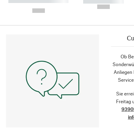
----------- ----------- ----------
----------- -----------
-
--,-- €
--,-- €
Cu
Ob Ber
Sonderwün
Anliegen
Service
Sie erre
Freitag
9390
in