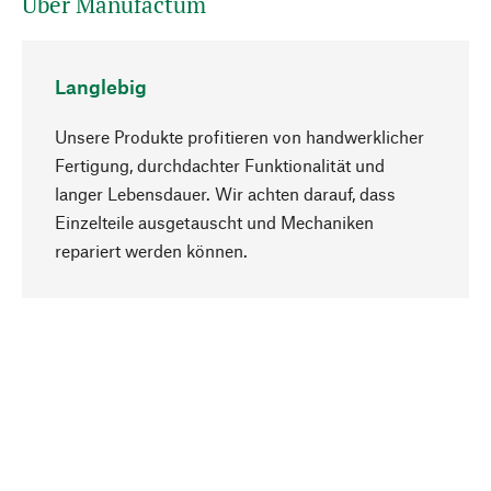
Über Manufactum
Langlebig
Unsere Produkte profitieren von handwerklicher
Fertigung, durchdachter Funktionalität und
langer Lebensdauer. Wir achten darauf, dass
Einzelteile ausgetauscht und Mechaniken
Nach oben
repariert werden können.
Bewusst
Nachhaltigkeit steht im Fokus unserer
Produktauswahl. Wir setzen auf natürliche
Inhaltsstoffe und Materialien, die gepflegt werden