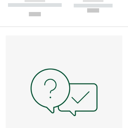
----------- ----------- --------
----------- -----------
---
--,-- €
--,-- €