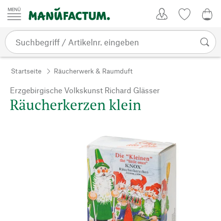
Zum Inhalt springen
Kundenkonto
Merkliste
0,0
Startseite
Räucherwerk & Raumduft
Erzgebirgische Volkskunst Richard Glässer
Räucherkerzen klein