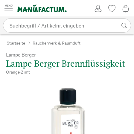
Zum Inhalt springen
Kundenkonto
Merkliste
0,0
Startseite
Räucherwerk & Raumduft
Lampe Berger
Lampe Berger Brennflüssigkeit
Orange-Zimt