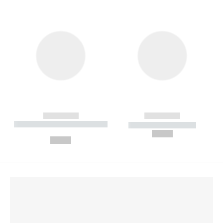
------------
------------
----------- ----------- --------
----------- -----------
---
--,-- €
--,-- €