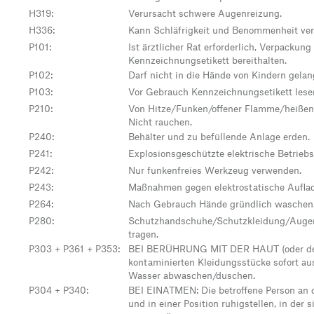
H319
:
Verursacht schwere Augenreizung.
H336
:
Kann Schläfrigkeit und Benommenheit ver
P101
:
Ist ärztlicher Rat erforderlich, Verpackung
Kennzeichnungsetikett bereithalten.
P102
:
Darf nicht in die Hände von Kindern gelan
P103
:
Vor Gebrauch Kennzeichnungsetikett lese
P210
:
Von Hitze/Funken/offener Flamme/heißen 
Nicht rauchen.
P240
:
Behälter und zu befüllende Anlage erden.
P241
:
Explosionsgeschützte elektrische Betrieb
P242
:
Nur funkenfreies Werkzeug verwenden.
P243
:
Maßnahmen gegen elektrostatische Auflad
P264
:
Nach Gebrauch Hände gründlich waschen
P280
:
Schutzhandschuhe/Schutzkleidung/Auge
tragen.
P303 + P361 + P353
:
BEI BERÜHRUNG MIT DER HAUT (oder dem
kontaminierten Kleidungsstücke sofort au
Wasser abwaschen/duschen.
P304 + P340
:
BEI EINATMEN: Die betroffene Person an d
und in einer Position ruhigstellen, in der s