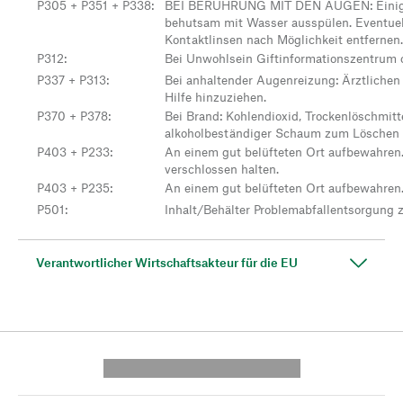
P305 + P351 + P338
:
BEI BERÜHRUNG MIT DEN AUGEN: Einige
behutsam mit Wasser ausspülen. Eventue
Kontaktlinsen nach Möglichkeit entfernen
P312
:
Bei Unwohlsein Giftinformationszentrum o
P337 + P313
:
Bei anhaltender Augenreizung: Ärztlichen 
Hilfe hinzuziehen.
P370 + P378
:
Bei Brand: Kohlendioxid, Trockenlöschmitt
alkoholbeständiger Schaum zum Löschen
P403 + P233
:
An einem gut belüfteten Ort aufbewahren.
verschlossen halten.
P403 + P235
:
An einem gut belüfteten Ort aufbewahren.
P501
:
Inhalt/Behälter Problemabfallentsorgung 
Verantwortlicher Wirtschaftsakteur für die EU
---------- --------------