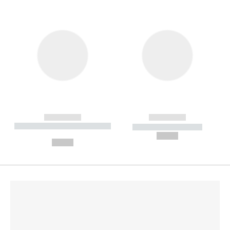
------------
------------
----------- ----------- --------
----------- -----------
---
--,-- €
--,-- €