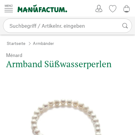
Zum Inhalt springen
Kundenkonto
Merkliste
0,0
Startseite
Armbänder
Ménard
Armband Süßwasserperlen